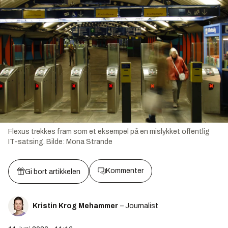
Flexus trekkes fram som et eksempel på en mislykket offentlig
IT-satsing.
Bilde:
Mona Strande
Kommenter
Gi bort artikkelen
Kristin Krog Mehammer
– Journalist