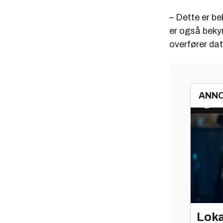
– Dette er be
er også bekym
overfører dat
ANN
Loka