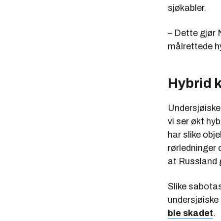
sjøkabler.
– Dette gjør 
målrettede h
Hybrid 
Undersjøiske k
vi ser økt hy
har slike obje
rørledninger 
at Russland g
Slike sabota
undersjøiske
ble skadet
.