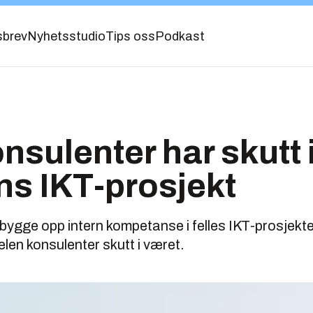
sbrev
Nyhetsstudio
Tips oss
Podkast
onsulenter har skutt 
ns IKT-prosjekt
 bygge opp intern kompetanse i felles IKT-prosjekte
len konsulenter skutt i været.