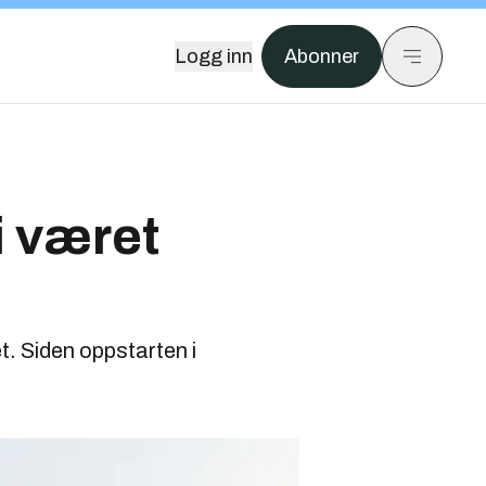
Logg inn
Abonner
i været
t. Siden oppstarten i