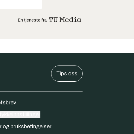
En tjeneste fra
Tips oss
tsbrev
ykkeinnstillinger
r og bruksbetingelser