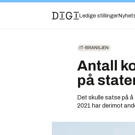
Ledige stillinger
Nyhet
IT-BRANSJEN
Antall k
på state
Det skulle satse på å
2021 har derimot ande