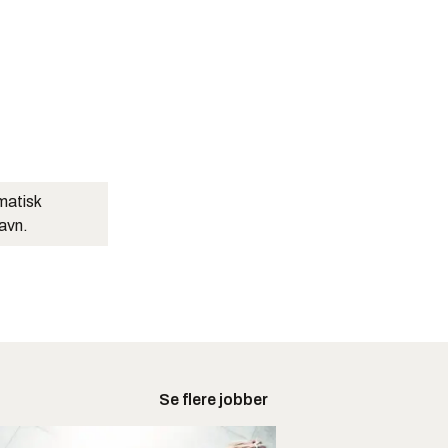
matisk
navn.
Se flere jobber