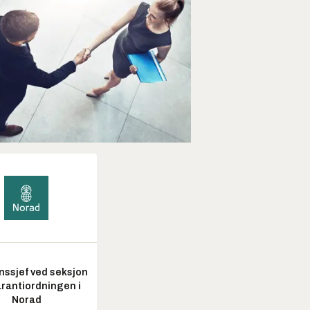
nssjef ved seksjon
arantiordningen i
Norad