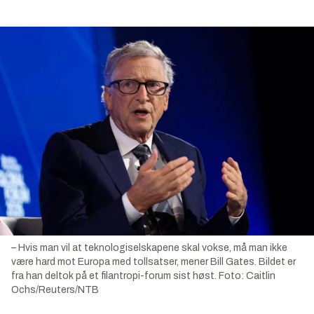
– Hvis man vil at teknologiselskapene skal vokse, må man ikke
være hard mot Europa med tollsatser, mener Bill Gates. Bildet er
fra han deltok på et filantropi-forum sist høst.
Foto:
Caitlin
Ochs/Reuters/NTB