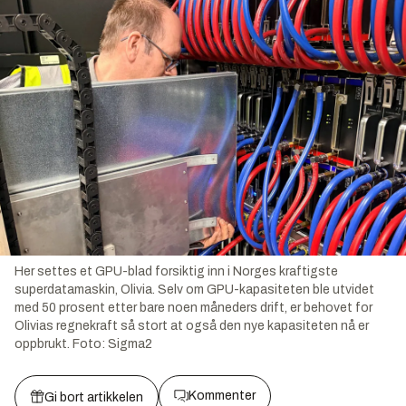
Her settes et GPU-blad forsiktig inn i Norges kraftigste
superdatamaskin, Olivia. Selv om GPU-kapasiteten ble utvidet
med 50 prosent etter bare noen måneders drift, er behovet for
Olivias regnekraft så stort at også den nye kapasiteten nå er
oppbrukt.
Foto:
Sigma2
Kommenter
Gi bort artikkelen