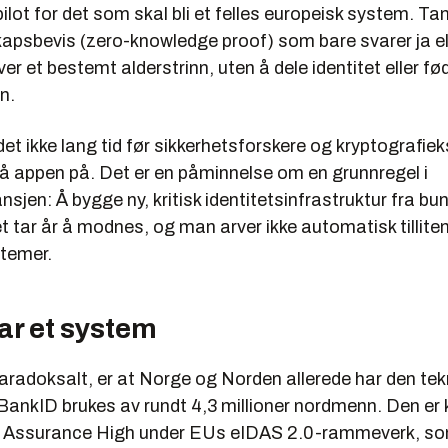
pilot for det som skal bli et felles europeisk system. Ta
kapsbevis (zero-knowledge proof) som bare svarer ja el
ver et bestemt alderstrinn, uten å dele identitet eller f
n.
 det ikke lang tid før sikkerhetsforskere og kryptografie
 appen på. Det er en påminnelse om en grunnregel i
nsjen: Å bygge ny, kritisk identitetsinfrastruktur fra bu
t tar år å modnes, og man arver ikke automatisk tilliten
stemer.
ar et system
aradoksalt, er at Norge og Norden allerede har den te
ankID brukes av rundt 4,3 millioner nordmenn. Den er k
 Assurance High under EUs eIDAS 2.0-rammeverk, so