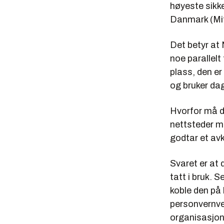
høyeste sikk
Danmark (Mit
Det betyr at
noe parallelt
plass, den er
og bruker dag
Hvorfor må d
nettsteder m
godtar et av
Svaret er at 
tatt i bruk. 
koble den på
personvernven
organisasjon