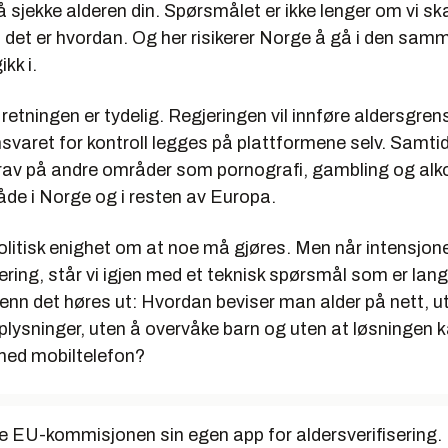
sjekke alderen din. Spørsmålet er ikke lenger om vi skal
, det er hvordan. Og her risikerer Norge å gå i den sam
kk i.
 retningen er tydelig. Regjeringen vil innføre aldersgren
svaret for kontroll legges på plattformene selv. Samti
krav på andre områder som pornografi, gambling og alko
åde i Norge og i resten av Europa.
olitisk enighet om at noe må gjøres. Men når intensjonen 
ering, står vi igjen med et teknisk spørsmål som er lang
enn det høres ut: Hvordan beviser man alder på nett, 
plysninger, uten å overvåke barn og uten at løsningen
med mobiltelefon?
rte EU-kommisjonen sin egen app for aldersverifisering.