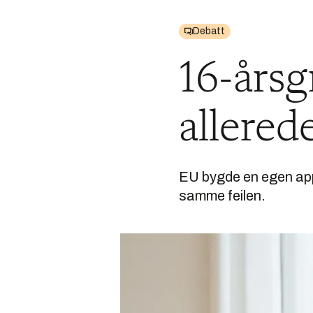
Debatt
16-årsg
allered
EU bygde en egen app 
samme feilen.