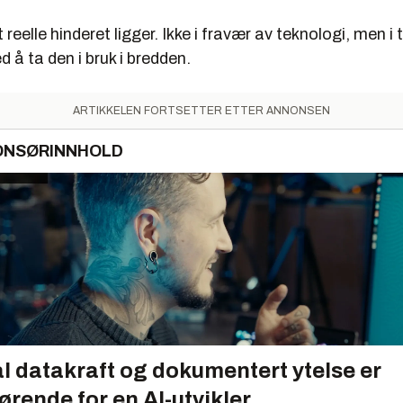
t reelle hinderet ligger. Ikke i fravær av teknologi, men 
 å ta den i bruk i bredden.
ARTIKKELEN FORTSETTER ETTER ANNONSEN
ONSØRINNHOLD
l datakraft og dokumentert ytelse er
ørende for en AI-utvikler