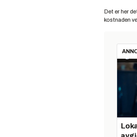
Det er her de
kostnaden ved
ANN
Loka
avgj