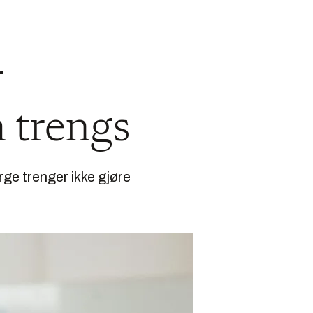
r
 trengs
rge trenger ikke gjøre