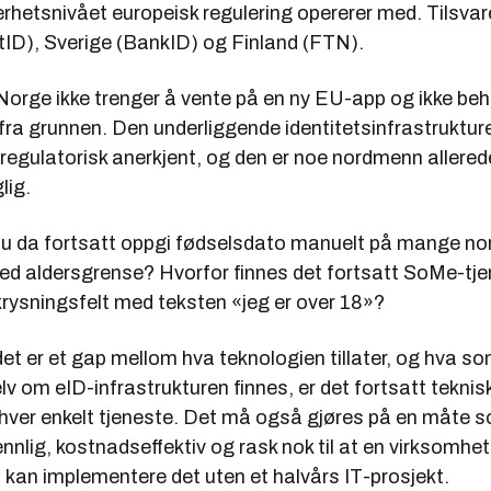
erhetsnivået europeisk regulering opererer med. Tilsva
ID), Sverige (BankID) og Finland (FTN).
 Norge ikke trenger å vente på en ny EU-app og ikke be
 fra grunnen. Den underliggende identitetsinfrastruktur
 regulatorisk anerkjent, og den er noe nordmenn allered
lig.
u da fortsatt oppgi fødselsdato manuelt på mange no
ed aldersgrense? Hvorfor finnes det fortsatt SoMe-tj
krysningsfelt med teksten «jeg er over 18»?
det er et gap mellom hva teknologien tillater, og hva so
Selv om eID-infrastrukturen finnes, er det fortsatt teknis
 hver enkelt tjeneste. Det må også gjøres på en måte s
nlig, kostnadseffektiv og rask nok til at en virksomhet 
 kan implementere det uten et halvårs IT-prosjekt.