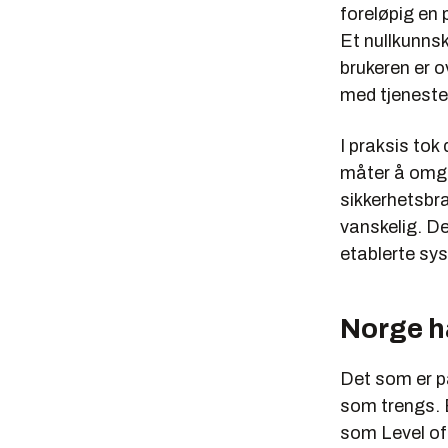
foreløpig en 
Et nullkunns
brukeren er o
med tjeneste
I praksis tok
måter å omgå
sikkerhetsbra
vanskelig. De
etablerte sy
Norge h
Det som er p
som trengs. B
som Level of