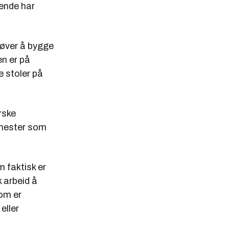
rende har
høver å bygge
en er på
e stoler på
rske
enester som
m faktisk er
k arbeid å
om er
eller