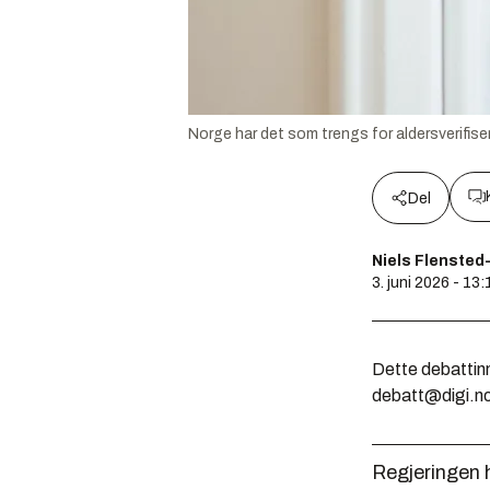
Norge har det som trengs for aldersverifiser
Del
Niels Flensted
3. juni 2026 - 13:
Dette debattinn
debatt@digi.n
Regjeringen h