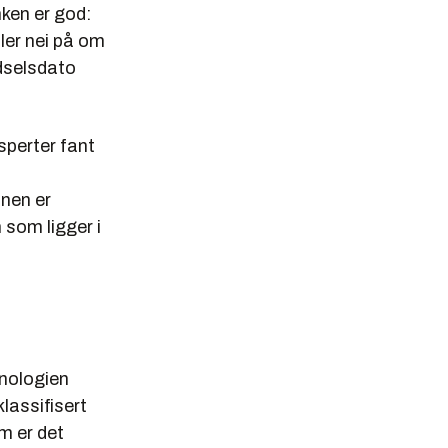
nken er god:
ler nei på om
ødselsdato
ksperter fant
nnen er
 som ligger i
knologien
lassifisert
m er det