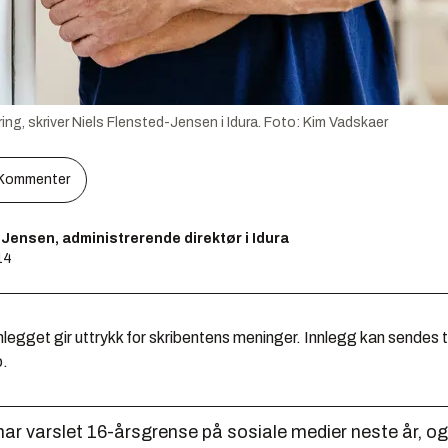
ing, skriver Niels Flensted-Jensen i Idura.
Foto:
Kim Vadskaer
Kommenter
-Jensen, administrerende direktør i Idura
14
legget gir uttrykk for skribentens meninger. Innlegg kan sendes ti
o.
ar varslet 16-årsgrense på sosiale medier neste år, og