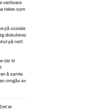
 verifisere
me fellen som
se på sosiale
dig diskuteres
hol på nett.
blir til
t
uten å samle
 kan omgås av
 Det er