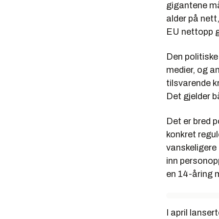
gigantene må 
alder på nett
EU nettopp gi
Den politiske
medier, og an
tilsvarende 
Det gjelder b
Det er bred p
konkret regul
vanskeligere 
inn personop
en 14-åring 
I april lanse