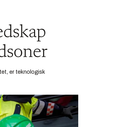
redskap
ndsoner
et, er teknologisk