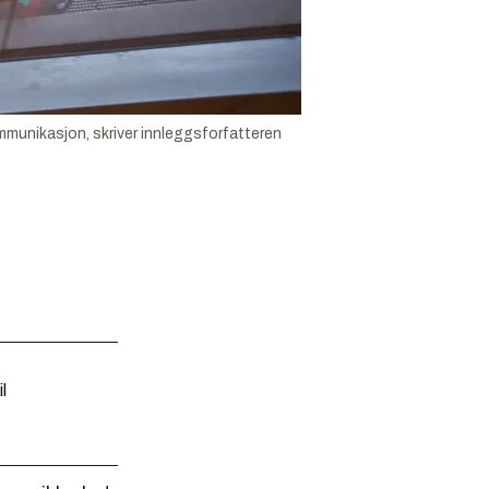
munikasjon, skriver innleggsforfatteren
l