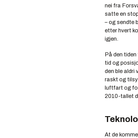
nei fra Fors
satte en stop
– og sendte b
etter hvert ko
igjen.
På den tiden 
tid og posisj
den ble aldr
raskt og tils
luftfart og f
2010-tallet 
Teknolog
At de kommer