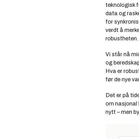
teknologisk f
data og rask
for synkronise
verdt å merk
robustheten. L
Vi står nå mi
og beredskap
Hva er robus
før de nye va
Det er på tide
om nasjonal 
nytt – men by