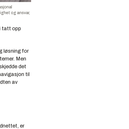
asjonal
ighet og ansvar,
i tatt opp
 løsning for
stemer. Men
skjedde det
avigasjon til
idten av
dnettet, er