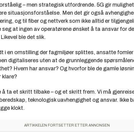
orståelig – men strategisk utfordrende. 5G gir mulighet
ere situasjonsforståelse. Men det gir også avhengighe
ring, og til fiber og nettverk som ikke alltid er tilgjengel
e seg at ingen av operatørene ønsket å ta ansvar for 
ikevel ble det slik.
dt i en omstilling der fagmiljøer splittes, ansatte fomler
en digitaliseres uten at de grunnleggende spørsmålene
thet? Hvem har ansvar? Og hvorfor ble de gamle løsni
r klare?
 å ta et skritt tilbake – og et skritt frem. Vi må gjenrei
beredskap, teknologisk uavhengighet og ansvar. Ikke 
gge klokt.
ARTIKKELEN FORTSETTER ETTER ANNONSEN