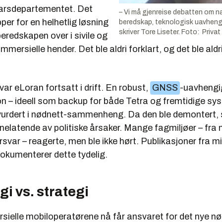
varsdepartementet. Det
– Vi må gjenreise debatten om n
per for en helhetlig løsning
beredskap, teknologisk uavheng
skriver Tore Liseter. Foto: Privat
eredskapen over i sivile og
mmersielle hender. Det ble aldri forklart, og det ble aldr
var eLoran fortsatt i drift. En robust,
GNSS
-uavhengig
on – ideell som backup for både Tetra og fremtidige sy
i vurdert i nødnett-sammenheng. Da den ble demontert, 
ynelatende av politiske årsaker. Mange fagmiljøer – fra n
orsvar – reagerte, men ble ikke hørt. Publikasjoner fra m
dokumenterer dette tydelig.
i vs. strategi
sielle mobiloperatørene nå får ansvaret for det nye nø