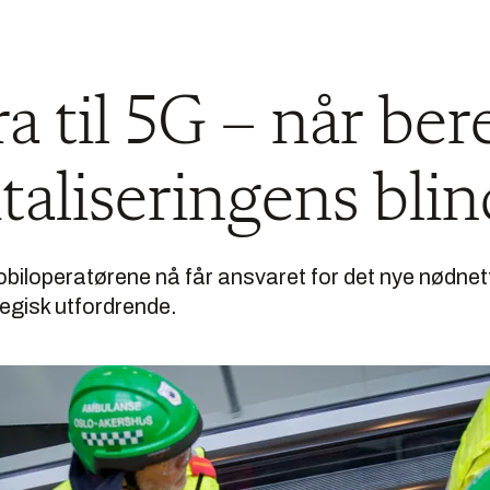
ra til 5G – når be
gitaliseringens bli
biloperatørene nå får ansvaret for det nye nødnett
tegisk utfordrende.