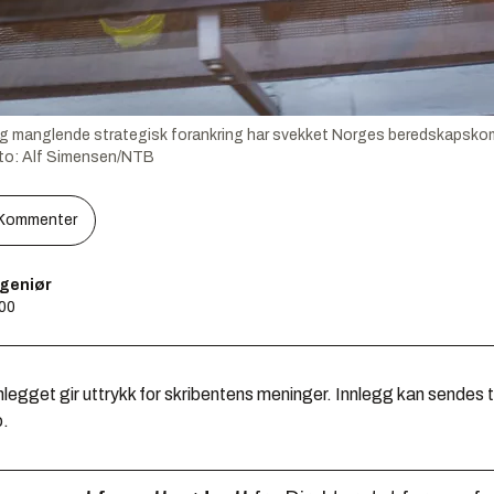
 og manglende strategisk forankring har svekket Norges beredskapskom
to:
Alf Simensen/NTB
Kommenter
ngeniør
:00
legget gir uttrykk for skribentens meninger. Innlegg kan sendes ti
o.