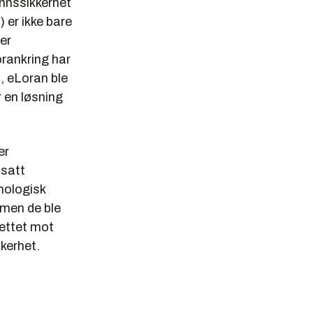
nnssikkerhet
er ikke bare
er
orankring har
, eLoran ble
r en løsning
er
tsatt
knologisk
 men de ble
rettet mot
kerhet.