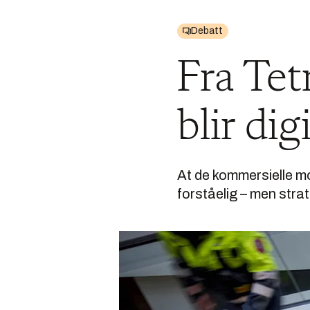
Debatt
Fra Tet
blir di
At de kommersielle mo
forståelig – men stra