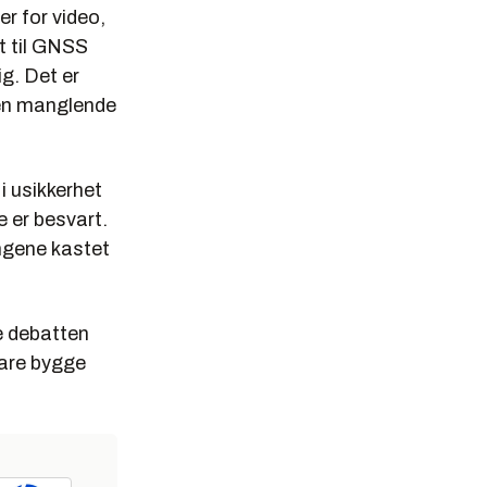
er for video,
t til GNSS
ig. Det er
den manglende
 i usikkerhet
 er besvart.
ngene kastet
se debatten
bare bygge