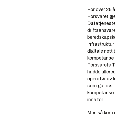
For over 25 å
Forsvaret gj
Datatjeneste
driftsansvare
beredskapsk
Infrastruktu
digitale nett
kompetanse lå
Forsvarets T
hadde allered
operatør av l
som ga oss n
kompetanse 
inne for.
Men så kom e