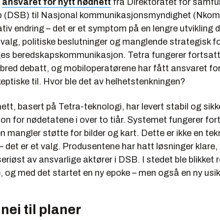
v
ansvaret for nytt nødnett
fra Direktoratet for samfu
 (DSB) til Nasjonal kommunikasjonsmyndighet (Nkom) 
tiv endring – det er et symptom på en lengre utvikling d
valg, politiske beslutninger og manglende strategisk f
es beredskapskommunikasjon. Tetra fungerer fortsatt
 bred debatt, og mobiloperatørene har fått ansvaret fo
keptiske til. Hvor ble det av helhetstenkningen?
t, basert på Tetra-teknologi, har levert stabil og sikk
n for nødetatene i over to tiår. Systemet fungerer for
 mangler støtte for bilder og kart. Dette er ikke en te
 det er et valg. Produsentene har hatt løsninger klare,
 seriøst av ansvarlige aktører i DSB. I stedet ble blikket 
, og med det startet en ny epoke – men også en ny usik
nei til planer