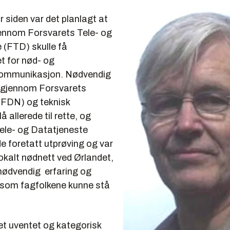
r siden var det planlagt at
ennom Forsvarets Tele- og
 (FTD) skulle få
t for nød- og
ommunikasjon. Nødvendig
r gjennom Forsvarets
 (FDN) og teknisk
 allerede til rette, og
ele- og Datatjeneste
e foretatt utprøving og var
okalt nødnett ved Ørlandet,
ødvendig erfaring og
som fagfolkene kunne stå
t uventet og kategorisk