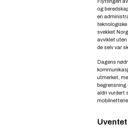
Flyttingen a
og beredskap
en administra
teknologiske 
svekket Norg
avviklet uten
de selv var s
Dagens nødnet
kommunikasjo
utmerket, men
begrensning –
aldri vurdert
mobilnettene
Uventet 