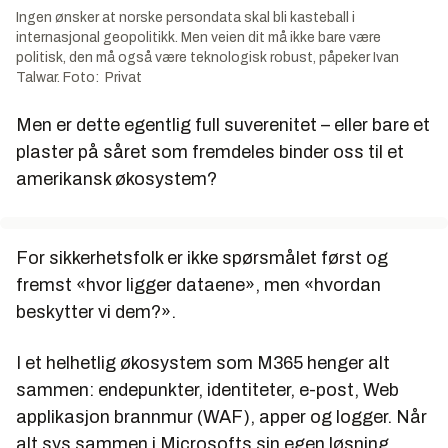
Ingen ønsker at norske persondata skal bli kasteball i
internasjonal geopolitikk. Men veien dit må ikke bare være
politisk, den må også være teknologisk robust, påpeker Ivan
Talwar. Foto: Privat
Men er dette egentlig full suverenitet – eller bare et
plaster på såret som fremdeles binder oss til et
amerikansk økosystem?
For sikkerhetsfolk er ikke spørsmålet først og
fremst «hvor ligger dataene», men «hvordan
beskytter vi dem?».
I et helhetlig økosystem som M365 henger alt
sammen: endepunkter, identiteter, e-post, Web
applikasjon brannmur (WAF), apper og logger. Når
alt sys sammen i Microsofts sin egen løsning,