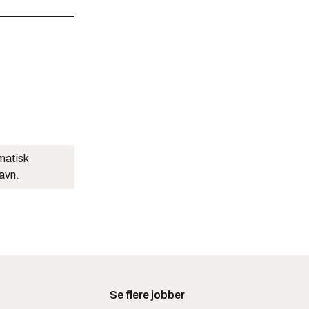
matisk
navn.
Se flere jobber