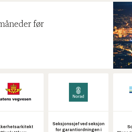
 måneder før
Seksjonssjef ved seksjon
kkerhetsarkitekt
So
for garantiordningen i