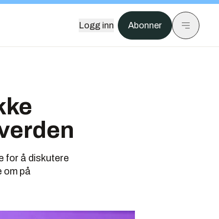
Logg inn
Abonner
kke
 verden
e for å diskutere
te om på