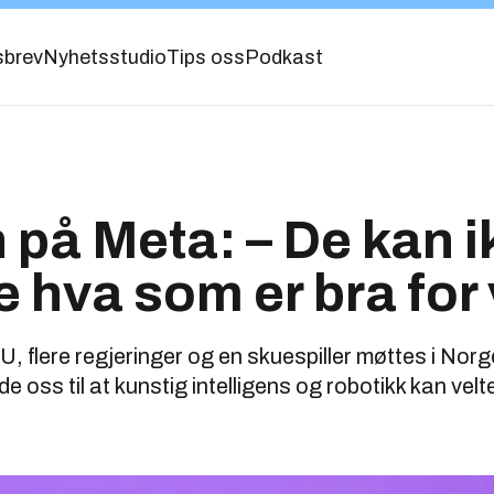
sbrev
Nyhetsstudio
Tips oss
Podkast
n på Meta: – De kan i
re hva som er bra for
, flere regjeringer og en skuespiller møttes i Norg
de oss til at kunstig intelligens og robotikk kan vel