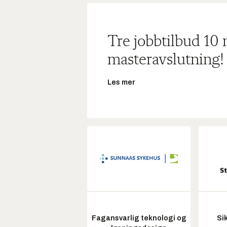
Tre jobbtilbud 10
masteravslutning!
Les mer
Fagansvarlig teknologi og
Si