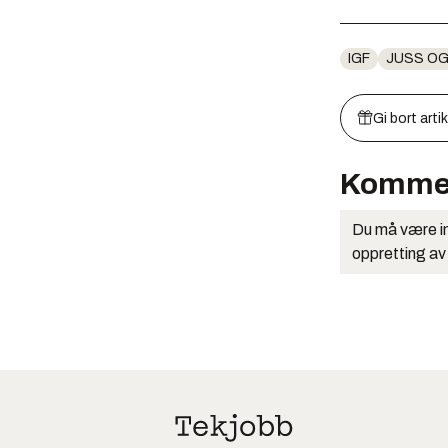
IGF
JUSS O
Gi bort arti
Komme
Du må være in
oppretting av