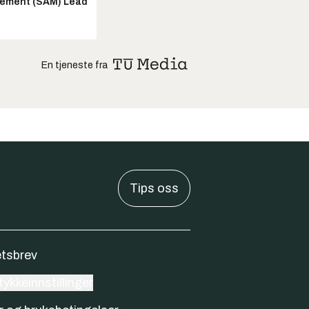
ement (SAM) Lead
En tjeneste fra
Tips oss
tsbrev
ykkeinnstillinger