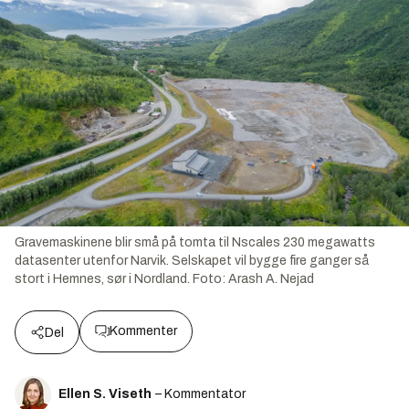
Gravemaskinene blir små på tomta til Nscales 230 megawatts
datasenter utenfor Narvik. Selskapet vil bygge fire ganger så
stort i Hemnes, sør i Nordland.
Foto:
Arash A. Nejad
Kommenter
Del
Ellen S. Viseth
– Kommentator