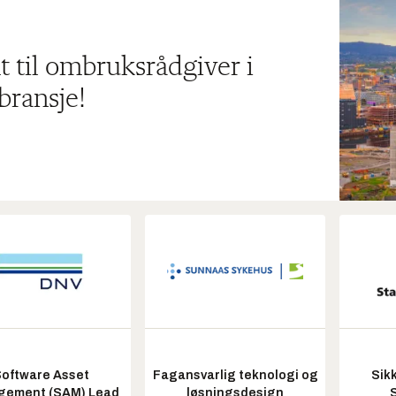
t til ombruksrådgiver i
bransje!
oftware Asset
Fagansvarlig teknologi og
Sik
ement (SAM) Lead
løsningsdesign