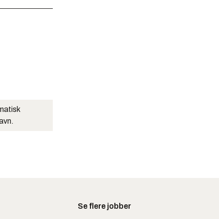
matisk
navn.
Se flere jobber