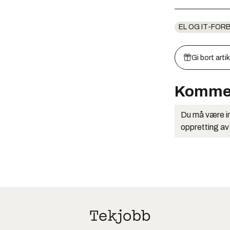
EL OG IT-FO
Gi bort arti
Komme
Du må være in
oppretting av