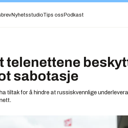
sbrev
Nyhetsstudio
Tips oss
Podkast
t telenettene beskyt
ot sabotasje
ha tiltak for å hindre at russiskvennlige underlevera
nett.