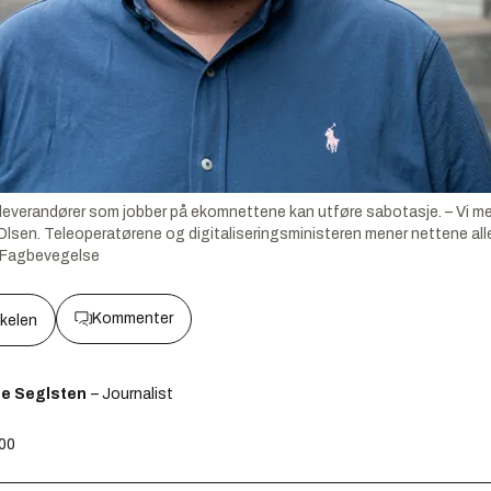
erleverandører som jobber på ekomnettene kan utføre sabotasje. – Vi m
 Olsen. Teleoperatørene og digitaliseringsministeren mener nettene all
ri Fagbevegelse
Kommenter
kkelen
ge Seglsten
– Journalist
:00