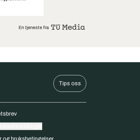
En tjeneste fra
Tips oss
tsbrev
ykkeinnstillinger
r og bruksbetingelser