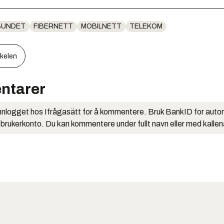
RBUNDET
FIBERNETT
MOBILNETT
TELEKOM
kkelen
ntarer
nlogget hos Ifrågasätt for å kommentere. Bruk BankID for auto
 brukerkonto. Du kan kommentere under fullt navn eller med kalle