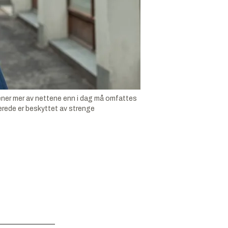
ener mer av nettene enn i dag må omfattes
erede er beskyttet av strenge