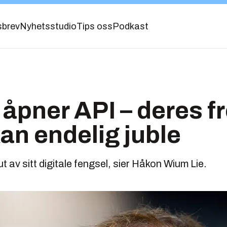
sbrev
Nyhetsstudio
Tips oss
Podkast
åpner API – deres f
kan endelig juble
t av sitt digitale fengsel, sier Håkon Wium Lie.