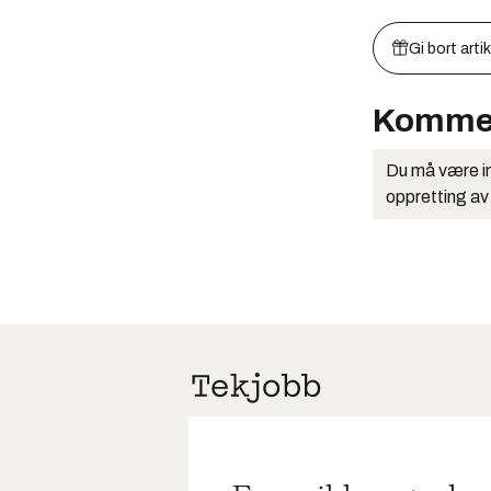
Gi bort arti
Komme
Du må være in
oppretting av