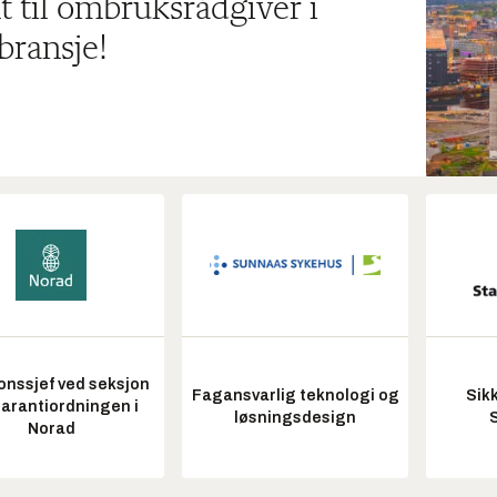
t til ombruksrådgiver i
bransje!
onssjef ved seksjon
Fagansvarlig teknologi og
Sik
garantiordningen i
løsningsdesign
Norad