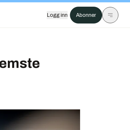
Logg inn
Abonner
remste