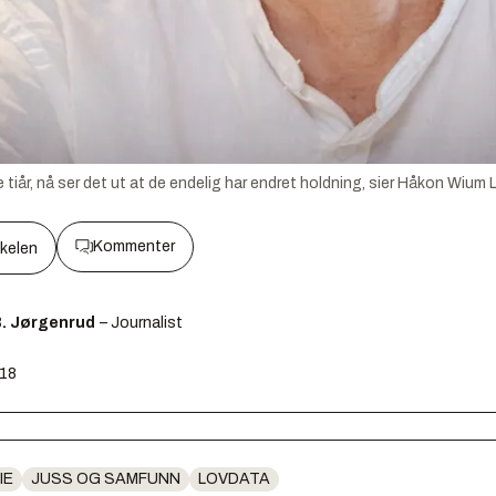
 tiår, nå ser det ut at de endelig har endret holdning, sier Håkon Wium 
Kommenter
kkelen
B. Jørgenrud
– Journalist
:18
IE
JUSS OG SAMFUNN
LOVDATA