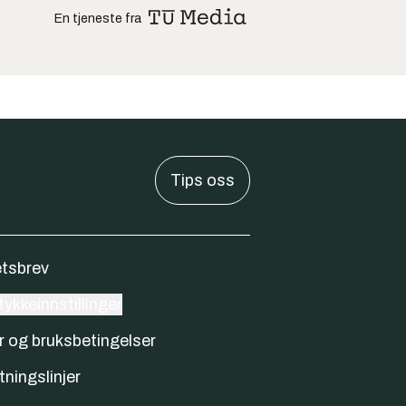
En tjeneste fra
Tips oss
tsbrev
ykkeinnstillinger
r og bruksbetingelser
tningslinjer