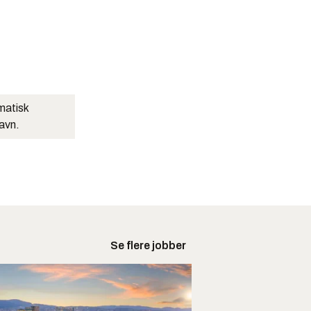
matisk
navn.
Se flere jobber