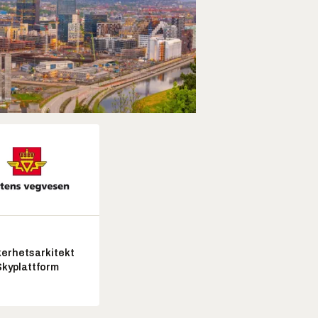
kerhetsarkitekt
Skyplattform