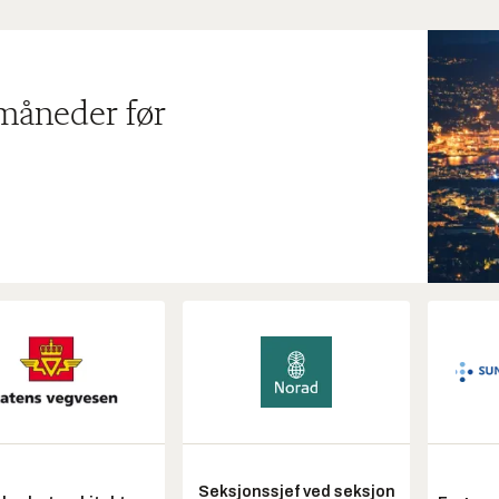
 måneder før
Seksjonssjef ved seksjon