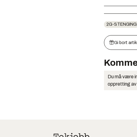
2G-STENGING
Gi bort arti
Komme
Du må være in
oppretting av