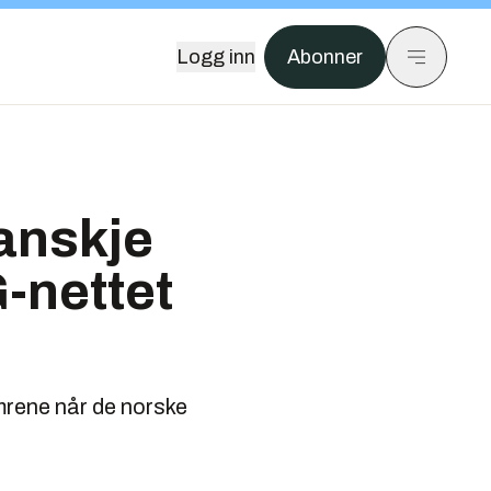
Logg inn
Abonner
kanskje
-nettet
mrene når de norske