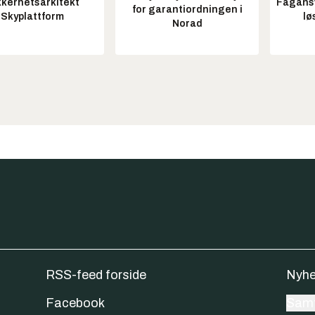
kkerhetsarkitekt
Fagansv
for garantiordningen i
Skyplattform
lø
Norad
RSS-feed forside
Nyhe
Facebook
Samt