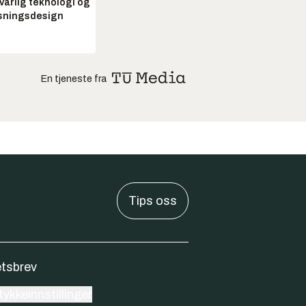
arlig teknologi og
sningsdesign
En tjeneste fra
Tips oss
tsbrev
ykkeinnstillinger