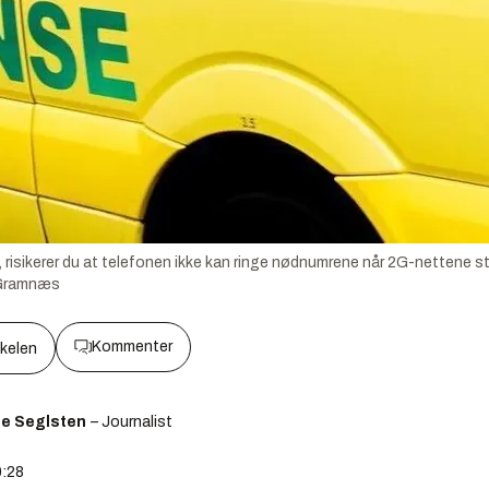
risikerer du at telefonen ikke kan ringe nødnumrene når 2G-nettene sten
 Gramnæs
Kommenter
kkelen
ge Seglsten
– Journalist
0:28