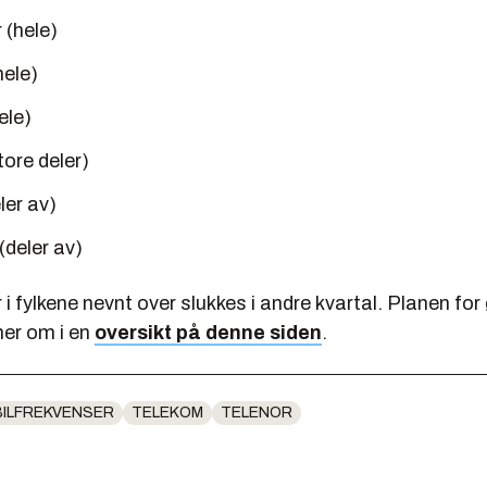
 (hele)
hele)
ele)
ore deler)
ler av)
(deler av)
 fylkene nevnt over slukkes i andre kvartal. Planen for 
mer om i en
oversikt på denne siden
.
ILFREKVENSER
TELEKOM
TELENOR