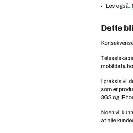
Les også:
Dette bl
Konsekvenser 
Teleselskapet
mobildata ho
I praksis vil
som er produ
3GS og iPhon
Noen vil kunn
at alle kund