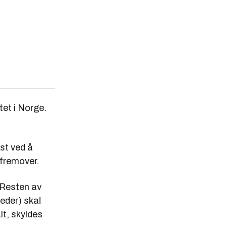
tet i Norge.
rst ved å
fremover.
 Resten av
eder) skal
lt, skyldes