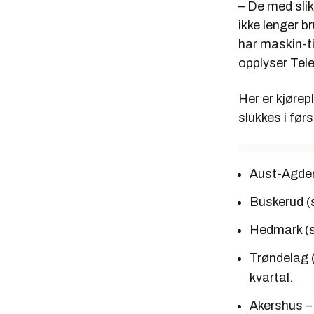
– De med slik
ikke lenger b
har maskin-t
opplyser Tel
Her er kjørep
slukkes i førs
Aust-Agder
Buskerud (s
Hedmark (s
Trøndelag (
kvartal.
Akershus –