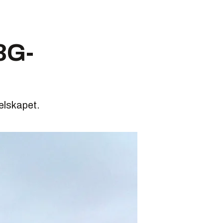
3G-
selskapet.