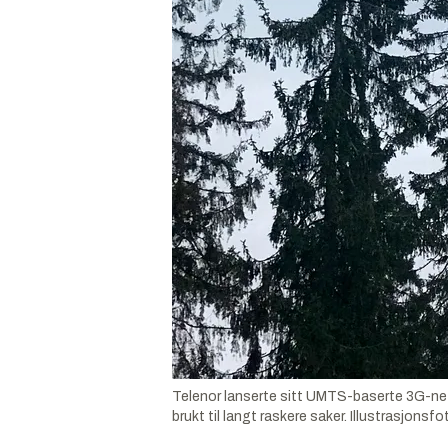
Telenor lanserte sitt UMTS-baserte 3G-nett 
brukt til langt raskere saker.
Illustrasjonsfo