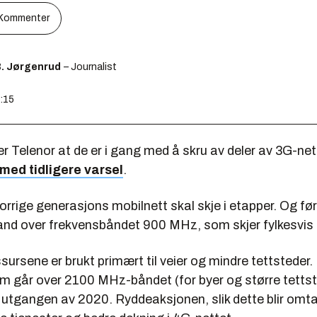
Kommenter
B. Jørgenrud
– Journalist
4:15
 Telenor at de er i gang med å skru av deler av 3G-net
 med tidligere varsel
.
forrige generasjons mobilnett skal skje i etapper. Og fø
nd over frekvensbåndet 900 MHz, som skjer fylkesvis 
rsene er brukt primært til veier og mindre tettsteder.
m går over 2100 MHz-båndet (for byer og større tettst
 utgangen av 2020. Ryddeaksjonen, slik dette blir omta