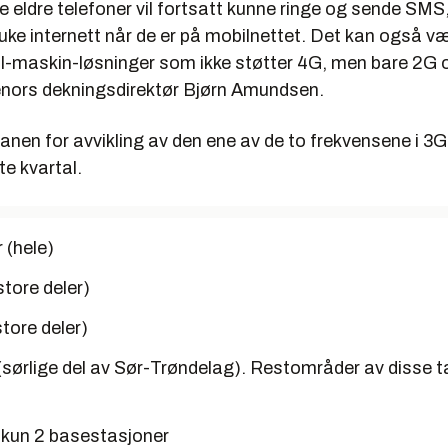
e eldre telefoner vil fortsatt kunne ringe og sende SM
ruke internett når de er på mobilnettet. Det kan også 
il-maskin-løsninger som ikke støtter 4G, men bare 2G 
enors dekningsdirektør Bjørn Amundsen.
lanen for avvikling av den ene av de to frekvensene i 3
te kvartal.
 (hele)
tore deler)
tore deler)
sørlige del av Sør-Trøndelag). Restområder av disse t
 kun 2 basestasjoner