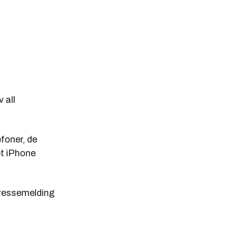
 all
efoner, de
et iPhone
 pressemelding