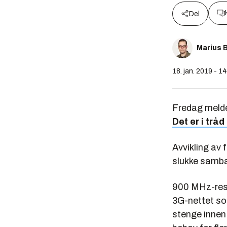
Del
Marius 
18. jan. 2019 - 1
Fredag melder
Det er i tråd
Avvikling av 
slukke samba
900 MHz-ressu
3G-nettet so
stenge innen