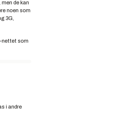
S, men de kan
være noen som
og 3G,
G-nettet som
as i andre