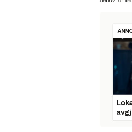
behov for fle
ANN
Loka
avgj