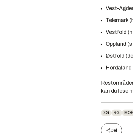
Vest-Agder
Telemark (
Vestfold (h
Oppland (st
Østfold (de
Hordaland 
Restområder i
kan du lese 
3G
4G
MOB
Del