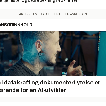
re tjenester og bedre dekning i 4G-nettet.
ARTIKKELEN FORTSETTER ETTER ANNONSEN
ONSØRINNHOLD
l datakraft og dokumentert ytelse er
ørende for en AI-utvikler