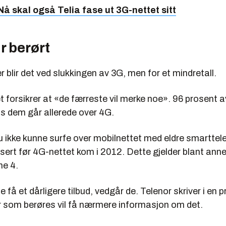
Nå skal også Telia fase ut 3G-nettet sitt
ir berørt
blir det ved slukkingen av 3G, men for et mindretall.
 forsikrer at «de færreste vil merke noe». 96 prosent av
s dem går allerede over 4G.
 du ikke kunne surfe over mobilnettet med eldre smarttel
sert før 4G-nettet kom i 2012. Dette gjelder blant ann
e 4.
e få et dårligere tilbud, vedgår de. Telenor skriver i en
er som berøres vil få nærmere informasjon om det.