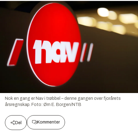
Nok en gang er Nav i trøbbel – denne gangen over fjorårets
årsregnskap.
Foto:
Ørn E. Borgen/NTB
Kommenter
Del