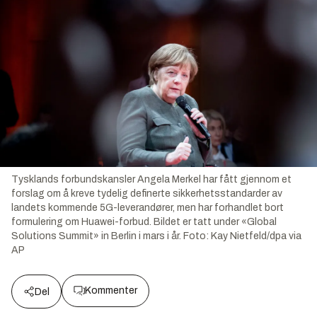
Tysklands forbundskansler Angela Merkel har fått gjennom et
forslag om å kreve tydelig definerte sikkerhetsstandarder av
landets kommende 5G-leverandører, men har forhandlet bort
formulering om Huawei-forbud. Bildet er tatt under «Global
Solutions Summit» in Berlin i mars i år.
Foto:
Kay Nietfeld/dpa via
AP
Kommenter
Del