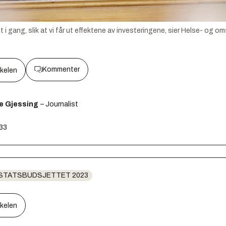
tt i gang, slik at vi får ut effektene av investeringene, sier Helse- og o
Kommenter
kkelen
e Gjessing
– Journalist
:33
STATSBUDSJETTET 2023
kkelen