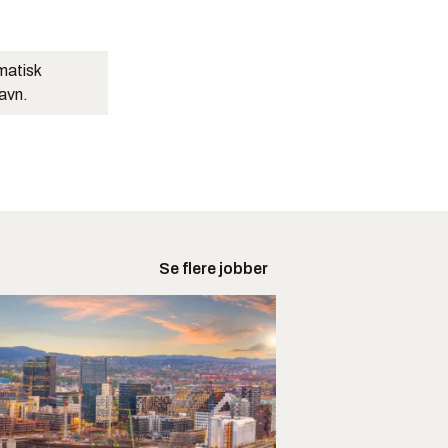
matisk
navn.
Se flere jobber