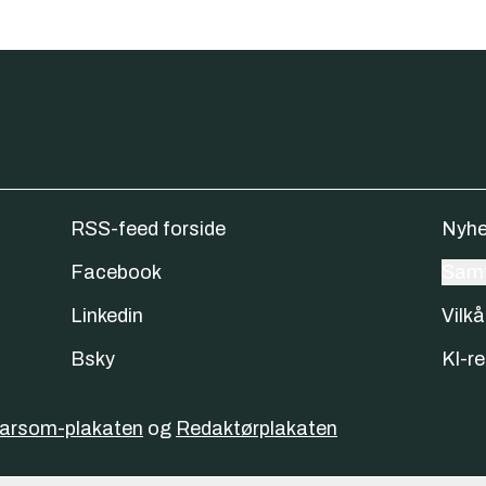
RSS-feed forside
Nyhe
Facebook
Samt
Linkedin
Vilkå
Bsky
KI-re
varsom-plakaten
og
Redaktørplakaten