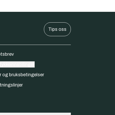
Tips oss
tsbrev
ykkeinnstillinger
r og bruksbetingelser
tningslinjer