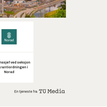
nssjef ved seksjon
arantiordningen i
Norad
En tjeneste fra