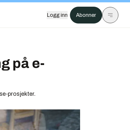
Logg inn
Abonner
ng på e-
lse-prosjekter.