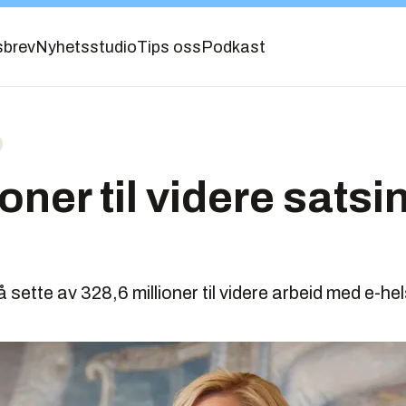
sbrev
Nyhetsstudio
Tips oss
Podkast
oner til videre satsi
 sette av 328,6 millioner til videre arbeid med e-he