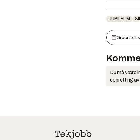
JUBILEUM
S
Gi bort arti
Komme
Du må være in
oppretting av