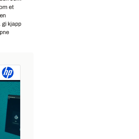
lom et
gen
 gi kjapp
åpne