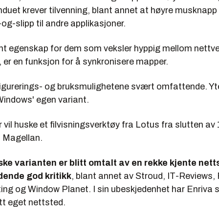
induet krever tilvenning, blant annet at høyre musknap
og-slipp til andre applikasjoner.
nt egenskap for dem som veksler hyppig mellom nettv
 er en funksjon for å synkronisere mapper.
nfigurerings- og bruksmulighetene svært omfattende. Y
Windows' egen variant.
vil huske et filvisningsverktøy fra Lotus fra slutten av 
 Magellan.
ke varianten er blitt omtalt av en rekke kjente nett
dende god kritikk
, blant annet av Stroud, IT-Reviews, F
ng og Window Planet. I sin ubeskjedenhet har Enriva 
itt eget nettsted.