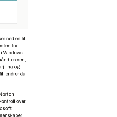
er ned en fil
enten for
n i Windows.
lhåndtereren,
rj, lha og
il, endrer du
 Norton
kontroll over
rosoft
 egenskaper