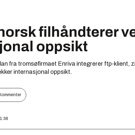
 norsk filhåndterer v
jonal oppsikt
n fra tromsøfirmaet Enriva integrerer ftp-klient, zi
kker internasjonal oppsikt.
Kommenter
11:36