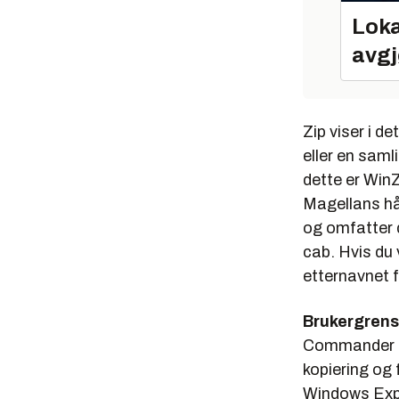
Loka
avgj
Zip viser i de
eller en samli
dette er WinZ
Magellans hån
og omfatter 
cab. Hvis du 
etternavnet f
Brukergrens
Commander (de
kopiering og 
Windows Expl