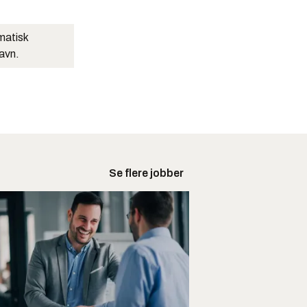
matisk
navn.
Se flere jobber