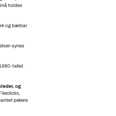
p må holdes
erk og bærbar
telsen synes
1980-tallet.
steder, og
ileclicks,
samlet pekere