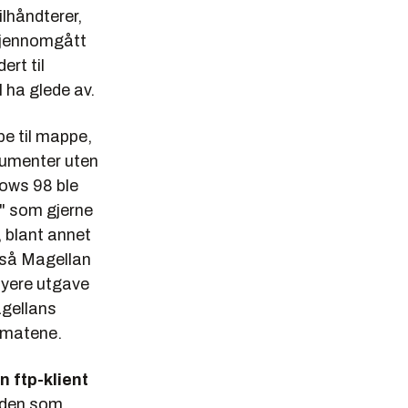
ilhåndterer,
gjennomgått
ert til
 ha glede av.
pe til mappe,
kumenter uten
dows 98 ble
g" som gjerne
, blant annet
også Magellan
 nyere utgave
agellans
ormatene.
en ftp-klient
toden som