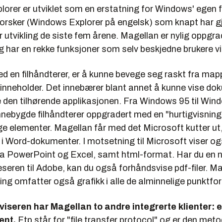
orer er utviklet som en erstatning for Windows' egen f
rsker (Windows Explorer på engelsk) som knapt har 
 utvikling de siste fem årene. Magellan er nylig oppgrad
g har en rekke funksjoner som selv beskjedne brukere vil
d en filhåndterer, er å kunne bevege seg raskt fra map
 inneholder. Det innebærer blant annet å kunne vise do
e den tilhørende applikasjonen. Fra Windows 95 til Win
nnebygde filhåndterer oppgradert med en "hurtigvisnin
ige elementer. Magellan får med det Microsoft kutter ut
r i Word-dokumenter. I motsetning til Microsoft viser 
er fra PowerPoint og Excel, samt html-format. Har du en
seren til Adobe, kan du også forhåndsvise pdf-filer. M
ing omfatter også grafikk i alle de alminnelige punktf
 filviseren har Magellan to andre integrerte klienter: 
ent.
Ftp står for "file transfer protocol" og er den me