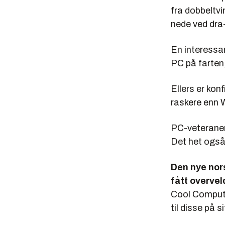
fra dobbeltv
nede ved dra-
En interessa
PC på farten,
Ellers er ko
raskere enn 
PC-veteraner 
Det het også
Den nye nors
fått overvel
Cool Computi
til disse på s