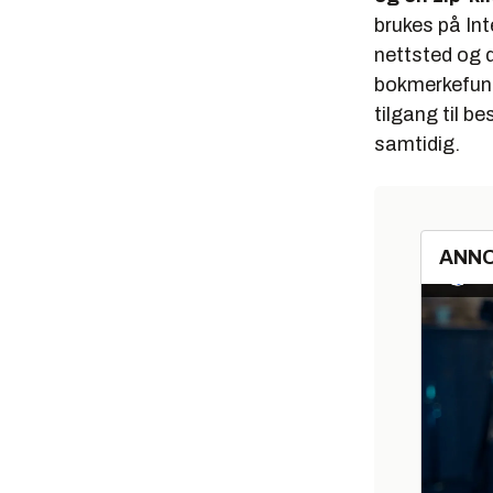
brukes på Int
nettsted og 
bokmerkefunks
tilgang til b
samtidig.
ANN