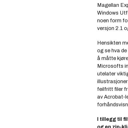
Magellan Expl
Windows Utfo
noen form for
versjon 2.1 o
Hensikten me
og se hva de
å måtte kjør
Microsofts i
utelater vikt
illustrasjone
feilfritt fil
av Acrobat-le
forhåndsvisn
I tillegg til
og en zip-kli