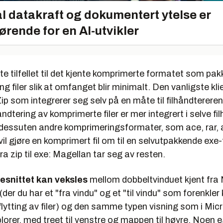
l datakraft og dokumentert ytelse er
ørende for en AI-utvikler
tte tilfellet til det kjente komprimerte formatet som pakk
ng filer slik at omfanget blir minimalt. Den vanligste kli
ip som integrerer seg selv på en måte til filhåndterere
dtering av komprimerte filer er mer integrert i selve fi
dessuten andre komprimeringsformater, som ace, rar, a
vil gjøre en komprimert fil om til en selvutpakkende exe-f
ra zip til exe: Magellan tar seg av resten.
esnittet kan veksles
mellom dobbeltvinduet kjent fra
r du har et "fra vindu" og et "til vindu" som forenkler 
flytting av filer) og den samme typen visning som i Mic
orer, med treet til venstre og mappen til høyre. Noen