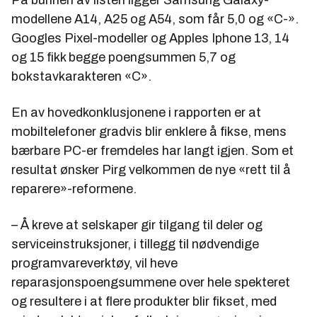
På bunnen av listen ligger Samsung Galaxy-
modellene A14, A25 og A54, som får 5,0 og «C-».
Googles Pixel-modeller og Apples Iphone 13, 14
og 15 fikk begge poengsummen 5,7 og
bokstavkarakteren «C».
En av hovedkonklusjonene i rapporten er at
mobiltelefoner gradvis blir enklere å fikse, mens
bærbare PC-er fremdeles har langt igjen. Som et
resultat ønsker Pirg velkommen de nye «rett til å
reparere»-reformene.
– Å kreve at selskaper gir tilgang til deler og
serviceinstruksjoner, i tillegg til nødvendige
programvareverktøy, vil heve
reparasjonspoengsummene over hele spekteret
og resultere i at flere produkter blir fikset, med