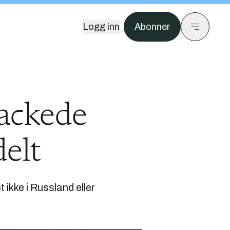
Logg inn
Abonner
hackede
elt
 ikke i Russland eller