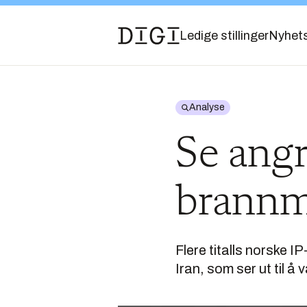
Ledige stillinger
Nyhet
Analyse
Se angr
brannmu
Flere titalls norske I
Iran, som ser ut til å