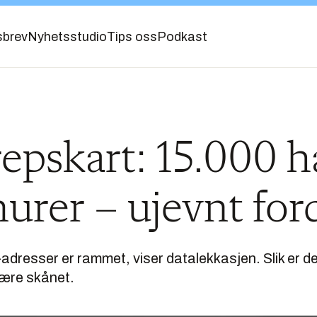
sbrev
Nyhetsstudio
Tips oss
Podkast
epskart: 15.000 
rer – ujevnt ford
P-adresser er rammet, viser datalekkasjen. Slik er det
 være skånet.