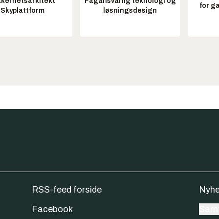
kkerhetsarkitekt
Fagansvarlig teknologi og
for g
Skyplattform
løsningsdesign
RSS-feed forside
Nyhe
Facebook
Samt