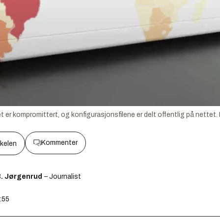
 er kompromittert, og konfigurasjonsfilene er delt offentlig på nettet.
Kommenter
kkelen
B. Jørgenrud
– Journalist
0:55