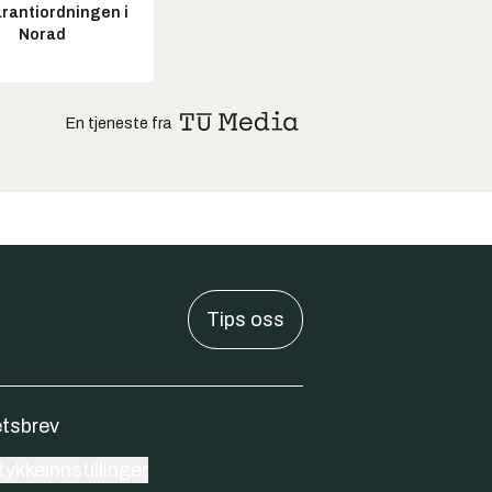
arantiordningen i
Norad
En tjeneste fra
Tips oss
tsbrev
ykkeinnstillinger