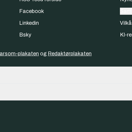
Facebook
Samt
Linkedin
Vilkå
Bsky
KI-re
varsom-plakaten
og
Redaktørplakaten