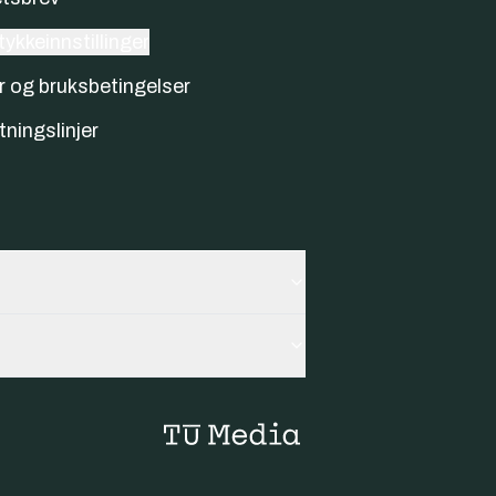
ykkeinnstillinger
r og bruksbetingelser
tningslinjer