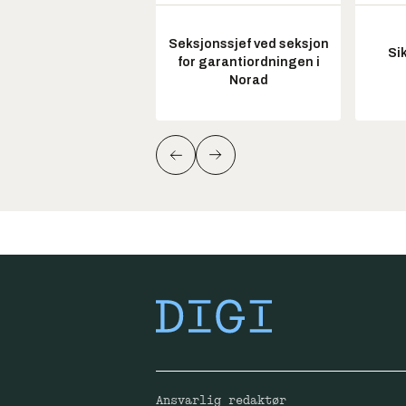
Seksjonssjef ved seksjon
Si
for garantiordningen i
Norad
Ansvarlig redaktør