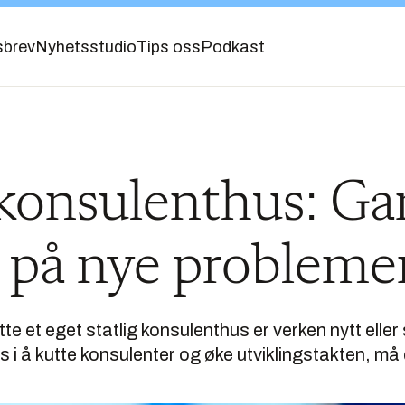
sbrev
Nyhetsstudio
Tips oss
Podkast
g konsulenthus: 
 på nye probleme
e et eget statlig konsulenthus er verken nytt eller
 i å kutte konsulenter og øke utviklingstakten, må 