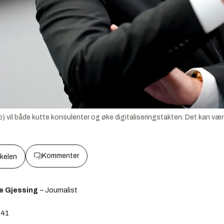
vil både kutte konsulenter og øke digitaliseringstakten. Det kan være 
Kommenter
kkelen
e Gjessing
– Journalist
:41