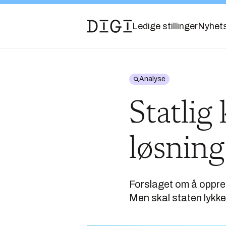
Ledige stillinger
Nyhet
Analyse
Statli
løsning
Forslaget om å opprett
Men skal staten lykkes