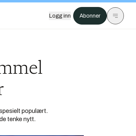
Logg inn
Abonner
Gammel
r
 spesielt populært.
de tenke nytt.