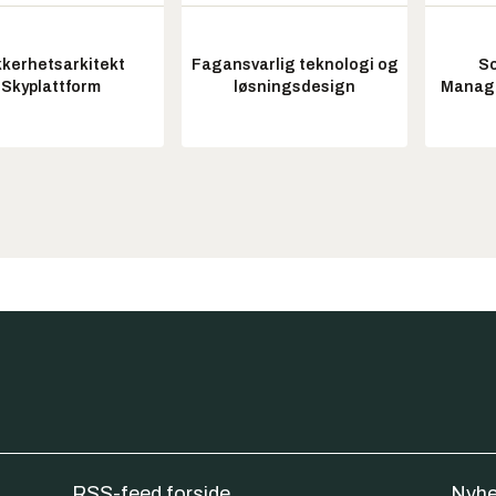
kkerhetsarkitekt
Fagansvarlig teknologi og
So
Skyplattform
løsningsdesign
Manag
RSS-feed forside
Nyhe