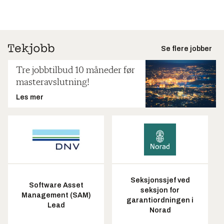
Se flere jobber
Tre jobbtilbud 10 måneder før
masteravslutning!
Les mer
Seksjonssjef ved
Software Asset
seksjon for
Management (SAM)
garantiordningen i
Lead
Norad