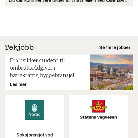
Du kan kommentere under fullt navn eller med kallenavn.
Se flere jobber
Fra usikker student til
ombruksrådgiver i
bærekraftig byggebransje!
Les mer
Seksjonssjef ved