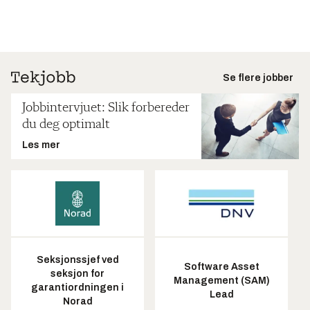
Se flere jobber
Jobbintervjuet: Slik forbereder
du deg optimalt
Les mer
Seksjonssjef ved
Software Asset
seksjon for
Management (SAM)
garantiordningen i
Lead
Norad