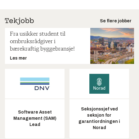
Se flere jobber
Fra usikker student til
ombruksrådgiver i
bærekraftig byggebransje!
Les mer
Seksjonssjef ved
Software Asset
seksjon for
Management (SAM)
garantiordningen i
Lead
Norad