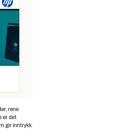
der, rene
e er det
m gir inntrykk