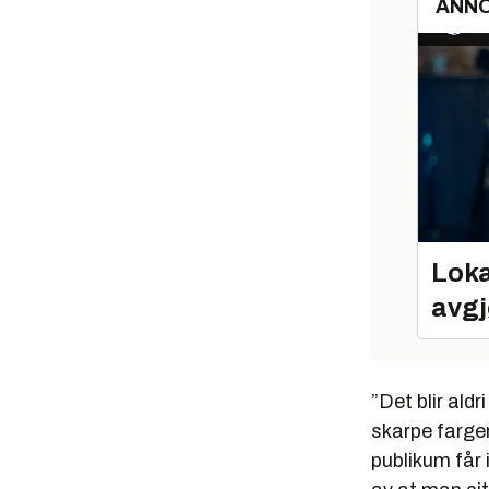
ANN
Loka
avgj
”Det blir ald
skarpe farger
publikum får 