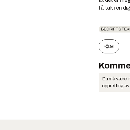
at det er mege
få tak i en di
BEDRIFTSTEK
Del
Komme
Du må være in
oppretting av