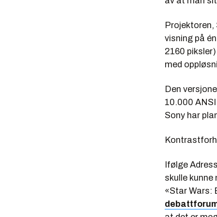
av at man sitt
Projektoren,
visning på én
2160 piksler)
med oppløsni
Den versjonen
10.000 ANSI 
Sony har plan
Kontrastforho
Ifølge Adres
skulle kunne 
«Star Wars: E
debattforu