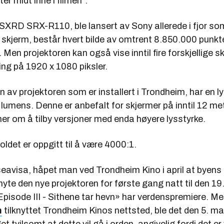
er midt inne i filmen”.
 SXRD SRX-R110, ble lansert av Sony allerede i fjor s
 skjerm, består hvert bilde av omtrent 8.850.000 punkt
. Men projektoren kan også vise inntil fire forskjellige s
ng på 1920 x 1080 piksler.
 av projektoren som er installert i Trondheim, har en l
lumens. Denne er anbefalt for skjermer på inntil 12 me
er om å tilby versjoner med enda høyere lysstyrke.
ldet er oppgitt til å være 4000:1.
seavisa, håpet man ved Trondheim Kino i april at byens
nyte den nye projektoren for første gang natt til den 19
pisode III - Sithene tar hevn» har verdenspremiere. Me
m
tilknyttet Trondheim Kinos nettsted, ble det den 5. m