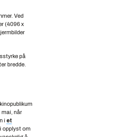
ommer. Ved
er (4096 x
kjermbilder
ysstyrke på
ter bredde.
 kinopublikum
. mai, når
n i
et
ai opplyst om