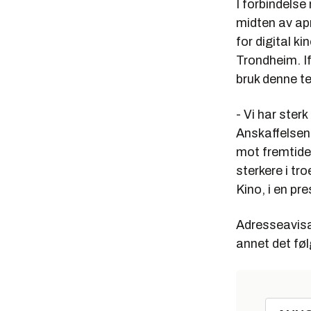
I forbindels
midten av ap
for digital k
Trondheim. If
bruk denne t
- Vi har sterk
Anskaffelsen 
mot fremtiden
sterkere i tr
Kino, i en pr
Adresseavisa
annet det fø