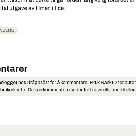
t tvilsomt at dette vil gå i orden, angivelig fordi det er
gital utgave av filmen i tide.
NOLOGI
ntarer
nlogget hos Ifrågasätt for å kommentere. Bruk BankID for auto
 brukerkonto. Du kan kommentere under fullt navn eller med kalle