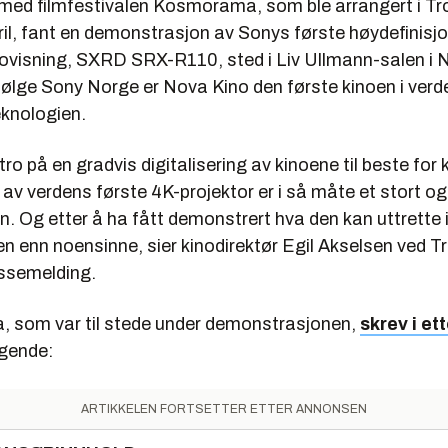
e med filmfestivalen Kosmorama, som ble arrangert i Tr
ril, fant en demonstrasjon av Sonys første høydefinisj
inovisning, SXRD SRX-R110, sted i Liv Ullmann-salen i 
ølge Sony Norge er Nova Kino den første kinoen i verd
eknologien.
 tro på en gradvis digitalisering av kinoene til beste for
av verdens første 4K-projektor er i så måte et stort og v
. Og etter å ha fått demonstrert hva den kan uttrette i 
oen enn noensinne, sier kinodirektør Egil Akselsen ved 
essemelding.
, som var til stede under demonstrasjonen,
skrev i et
lgende:
ARTIKKELEN FORTSETTER ETTER ANNONSEN