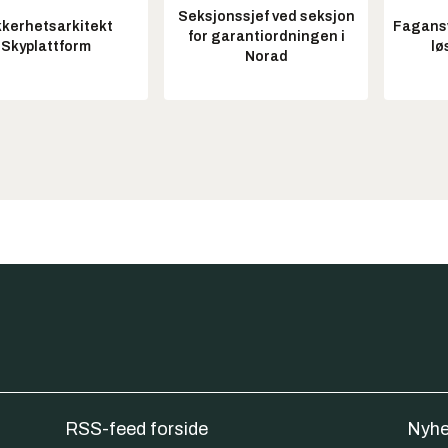
Seksjonssjef ved seksjon
kkerhetsarkitekt
Fagansv
for garantiordningen i
Skyplattform
lø
Norad
RSS-feed forside
Nyhe