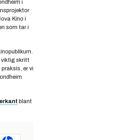
ondheim i
onsprojektor
Nova Kino i
en som tar i
 kinopublikum.
iktig skritt
praksis, er vi
Trondheim
terkant
blant