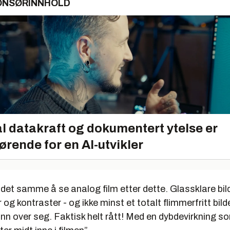
ONSØRINNHOLD
l datakraft og dokumentert ytelse er
ørende for en AI-utvikler
ri det samme å se analog film etter dette. Glassklare bil
 og kontraster - og ikke minst et totalt flimmerfritt bild
inn over seg. Faktisk helt rått! Med en dybdevirkning so