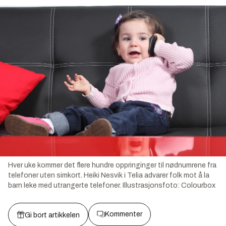
Hver uke kommer det flere hundre oppringinger til nødnumrene fra
telefoner uten simkort. Heiki Nesvik i Telia advarer folk mot å la
barn leke med utrangerte telefoner.
Illustrasjonsfoto:
Colourbox
Kommenter
Gi bort artikkelen