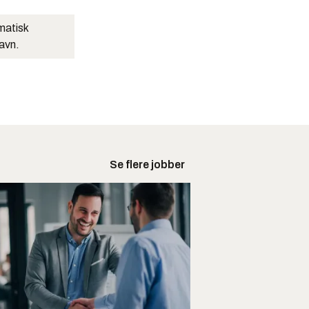
matisk
navn.
Se flere jobber