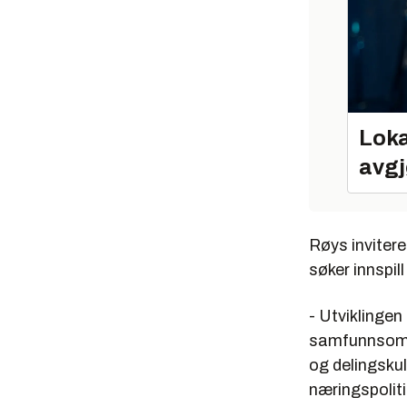
Loka
avgj
Røys invitere
søker innspill
- Utviklingen
samfunnsområ
og delingskul
næringspoliti