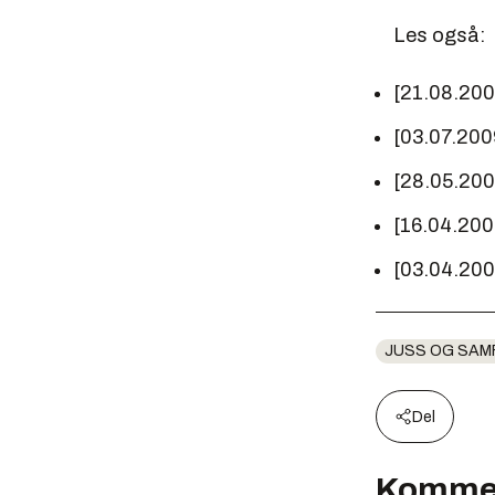
Les også:
[21.08.20
[03.07.200
[28.05.20
[16.04.20
[03.04.20
JUSS OG SAM
Del
Komme