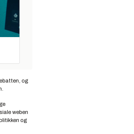
debatten, og
n.
ige
siale weben
olitikken og