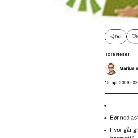
Del
Tore Neset
Marius 
15. apr. 2009 - 0
Bør nedlast
Hvor går g