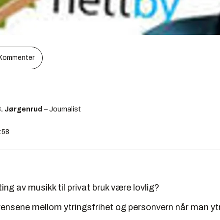
Kommenter
B. Jørgenrud
– Journalist
8:58
ing av musikk til privat bruk være lovlig?
rensene mellom ytringsfrihet og personvern når man yt