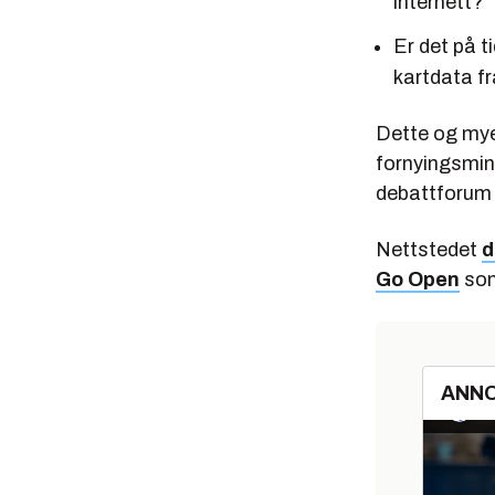
internett?
Er det på t
kartdata f
Dette og mye
fornyingsmini
debattforum f
Nettstedet
d
Go Open
som
ANN