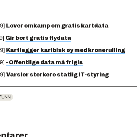
09]
Lover omkamp om gratis kartdata
9]
Gir bort gratis flydata
09]
Kartlegger karibisk øy med kronerulling
09]
- Offentlige data må frigis
09]
Varsler sterkere statlig IT-styring
FUNN
ntarer