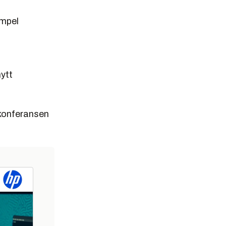
empel
nytt
g-konferansen