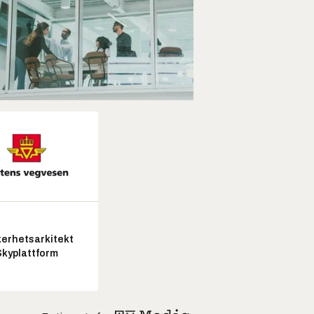
kerhetsarkitekt
Skyplattform