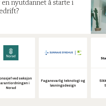
 en nyutdannet å starte i
edrift?
onssjef ved seksjon
Fagansvarlig teknologi og
Sik
garantiordningen i
løsningsdesign
Norad