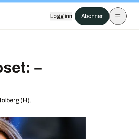
Logg inn
Abonner
set: −
Molberg (H).