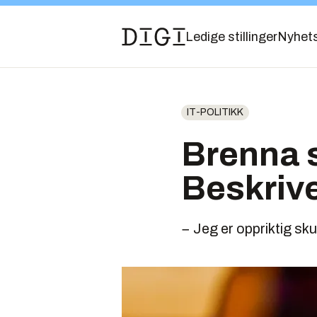
Ledige stillinger
Nyhet
IT-POLITIKK
Brenna s
Beskrive
− Jeg er oppriktig sk