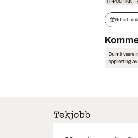
IT-POLITIKK
Gi bort arti
Komme
Du må være in
oppretting av