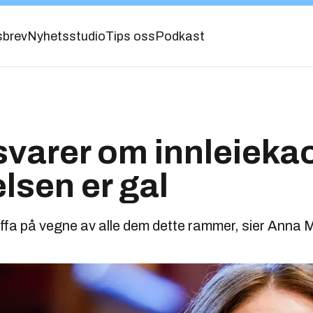
sbrev
Nyhetsstudio
Tips oss
Podkast
varer om innleiekao
lsen er gal
uffa på vegne av alle dem dette rammer, sier Anna 