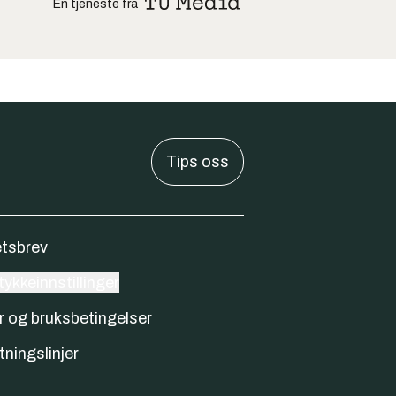
En tjeneste fra
Tips oss
tsbrev
ykkeinnstillinger
r og bruksbetingelser
tningslinjer