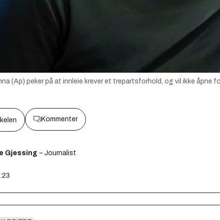
na (Ap) peker på at innleie krever et trepartsforhold, og vil ikke åpne
Kommenter
kkelen
e Gjessing
– Journalist
2:23