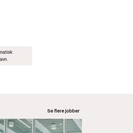
matisk
navn.
Se flere jobber