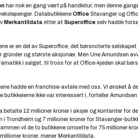
en
har nok en gang vært på handletur, men denne gang
vekslepenger. Databutikkene
Office
Stavanger og Offi
av
Merkantildata
etter at
Superoffice
selv hadde forsø
ene er en del av Superoffice, det børsnoterte selskapet
r gründer og største aksjonær. Men Une Amundsen avvi
ramatikk i salget, til tross for at Office-kjeden skal bør
kene hadde en franchise-avtale med oss. Vi ønsket å del 
e butikkeierne ikke var interessert i, forteller Amundsen 
 betalte 12 millioner kroner i aksjer og kontanter for 
n i Trondheim og 7 millioner kroner for Stavanger-buti
sammen vil de to butikkene omsette for 75 millioner kr
 millioner kroner, mener Merkantildata.