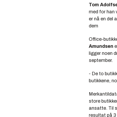
Tom Adolfs
med for han 
er nå en del 
dem
Office-butikk
Amundsen
e
ligger noen d
september.
- De to butik
butikkene, no
Merkantildata
store butikke
ansatte. Til 
resultat på 3