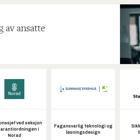
g av ansatte
onssjef ved seksjon
Fagansvarlig teknologi og
Sik
garantiordningen i
løsningsdesign
Norad