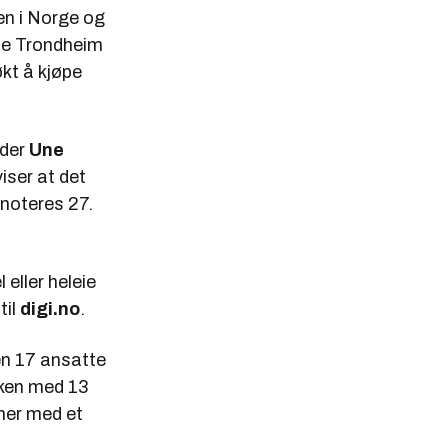
en i Norge og
ce Trondheim
kt å kjøpe
 der
Une
ser at det
snoteres 27.
eller heleie
til
digi.no
.
den 17 ansatte
kken med 13
oner med et