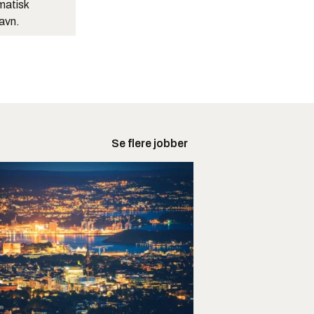
matisk
navn.
Se flere jobber