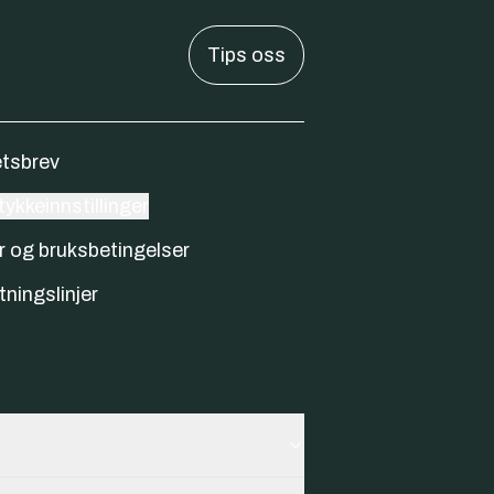
Tips oss
tsbrev
ykkeinnstillinger
r og bruksbetingelser
tningslinjer