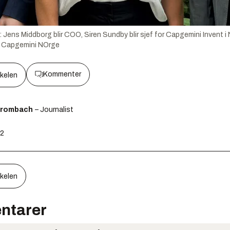
e: Jens Middborg blir COO, Siren Sundby blir sjef for Capgemini Invent
:
Capgemini NOrge
Kommenter
kkelen
Brombach
– Journalist
52
kkelen
ntarer