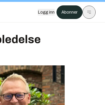
Logg inn
Abonner
pledelse