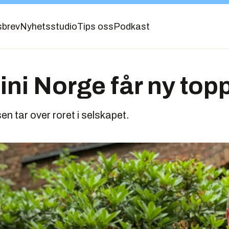
sbrev
Nyhetsstudio
Tips oss
Podkast
i Norge får ny top
n tar over roret i selskapet.