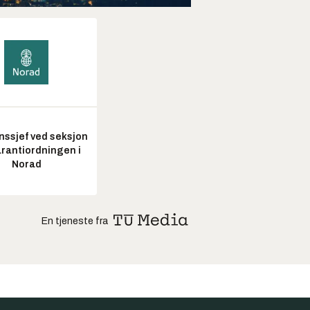
nssjef ved seksjon
arantiordningen i
Norad
En tjeneste fra