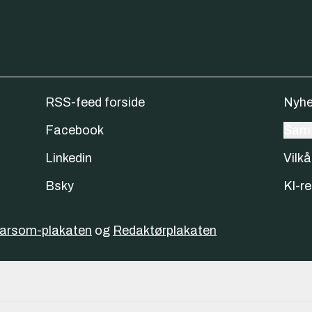
RSS-feed forside
Nyhe
Facebook
Samt
Linkedin
Vilkå
Bsky
KI-re
varsom-plakaten
og
Redaktørplakaten