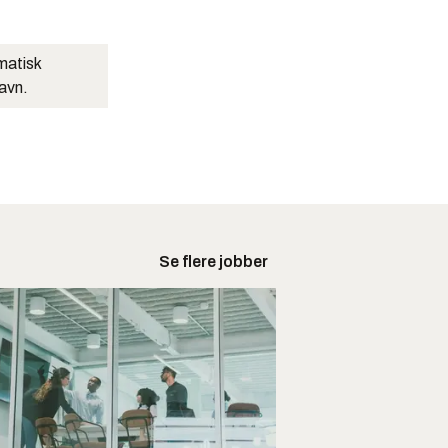
matisk
navn.
Se flere jobber