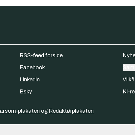
RSS-feed forside
Nyhe
Facebook
Samt
Linkedin
Vilkå
Bsky
KI-re
varsom-plakaten
og
Redaktørplakaten