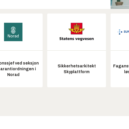
onssjef ved seksjon
Sikkerhetsarkitekt
Fagansv
garantiordningen i
Skyplattform
lø
Norad