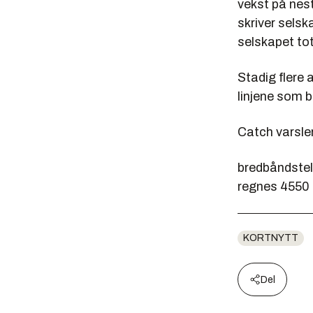
vekst på nes
skriver selsk
selskapet tota
Stadig flere
linjene som ble
Catch varsler
bredbåndstele
regnes 4550 
KORTNYTT
Del