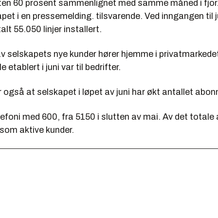
ten 60 prosent sammenlignet med samme måned i fjor
apet i en pressemelding. tilsvarende. Ved inngangen til j
lt 55.050 linjer installert.
 av selskapets nye kunder hører hjemme i privatmarkede
 etablert i juni var til bedrifter.
 også at selskapet i løpet av juni har økt antallet abo
foni med 600, fra 5150 i slutten av mai. Av det totale 
som aktive kunder.