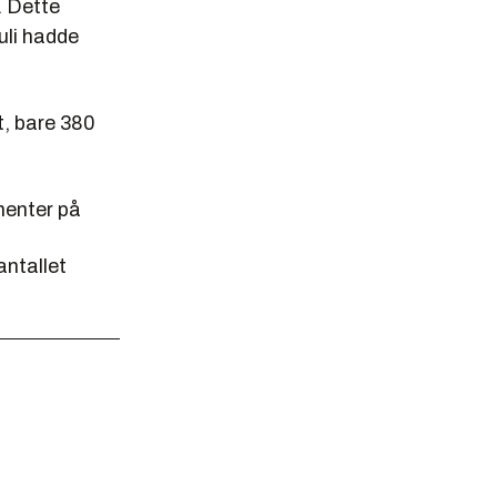
. Dette
uli hadde
t, bare 380
nnenter på
antallet