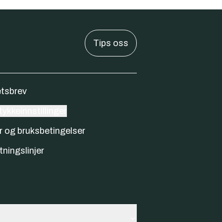
Tips oss
tsbrev
ykkeinnstillinger
r og bruksbetingelser
tningslinjer