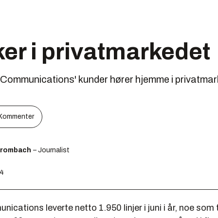
er i privatmarkedet
h Communications' kunder hører hjemme i privatmar
Kommenter
Brombach
– Journalist
04
cations leverte netto 1.950 linjer i juni i år, noe som t