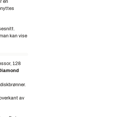
r en
enyttes
esnitt.
 man kan vise
essor, 128
Diamond
ddiskbrønner.
 overkant av