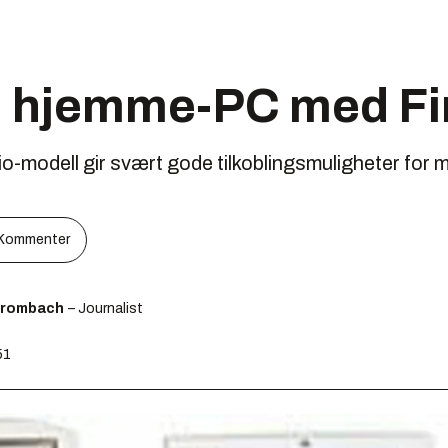
hjemme-PC med Fi
modell gir svært gode tilkoblingsmuligheter for m
Kommenter
Brombach
– Journalist
51