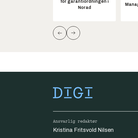
for garantiordningen i
Manag
Norad
Ansvarlig redaktør
Kristina Fritsvold Nilsen