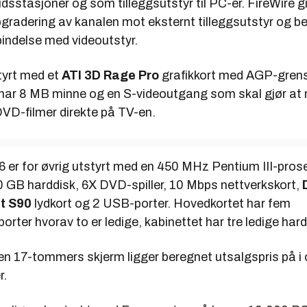
idsstasjoner og som tilleggsutstyr til PC-er. FireWire gi
pgradering av kanalen mot eksternt tilleggsutstyr og b
rbindelse med videoutstyr.
tyrt med et
ATI 3D Rage Pro
grafikkort med AGP-grens
 har 8 MB minne og en S-videoutgang som skal gjør at
DVD-filmer direkte på TV-en.
6 er for øvrig utstyrt med en 450 MHz Pentium III-pros
 GB harddisk, 6X DVD-spiller, 10 Mbps nettverkskort,
t S90
lydkort og 2 USB-porter. Hovedkortet har fem
rter hvorav to er ledige, kabinettet har tre ledige har
en 17-tommers skjerm ligger beregnet utsalgspris på i
r.