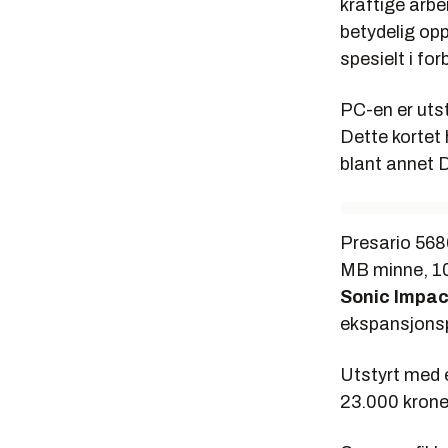
kraftige arbe
betydelig op
spesielt i fo
PC-en er uts
Dette kortet
blant annet 
Presario 568
MB minne, 10
Sonic Impac
ekspansjonspo
Utstyrt med 
23.000 krone