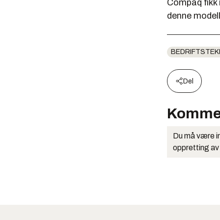
Compaq fikk 
denne modell
BEDRIFTSTEK
Del
Komme
Du må være in
oppretting av