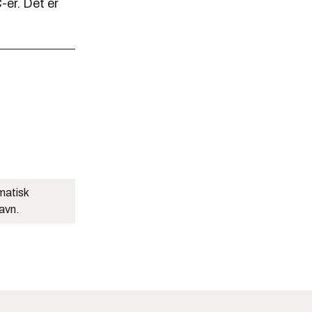
er. Det er
matisk
navn.