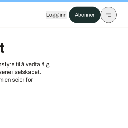
Logg inn
Abonner
t
tyre til å vedta å gi
sene i selskapet.
 en seier for