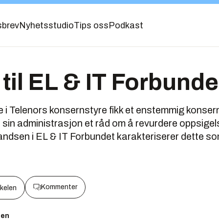
sbrev
Nyhetsstudio
Tips oss
Podkast
 til EL & IT Forbunde
e i Telenors konsernstyre fikk et enstemmig konserns
sin administrasjon et råd om å revurdere oppsigel
ndsen i EL & IT Forbundet karakteriserer dette som
Kommenter
kkelen
sen