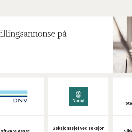
tillingsannonse på
Seksjonssjef ved seksjon
oftware Asset
Sik