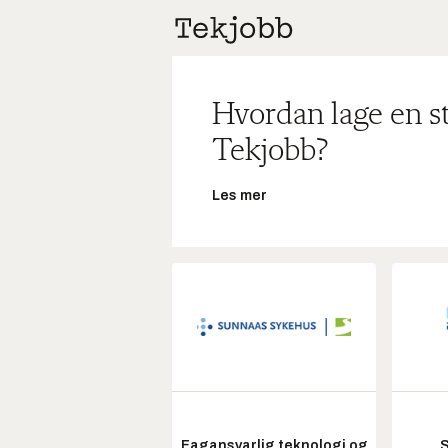
Hvordan lage en s
Tekjobb?
Les mer
Fagansvarlig teknologi og
S