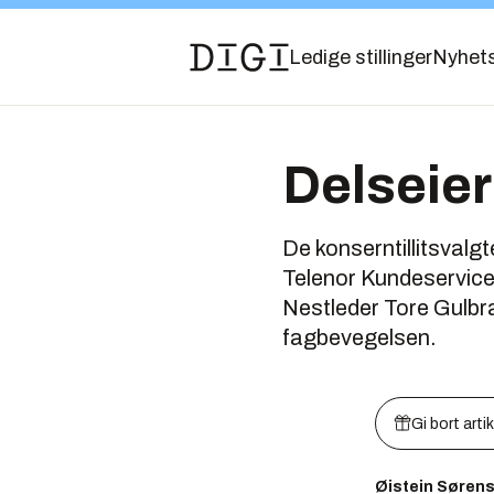
Ledige stillinger
Nyhet
Delseier
De konserntillitsvalgt
Telenor Kundeservice 
Nestleder Tore Gulbra
fagbevegelsen.
Gi bort arti
Øistein Søren