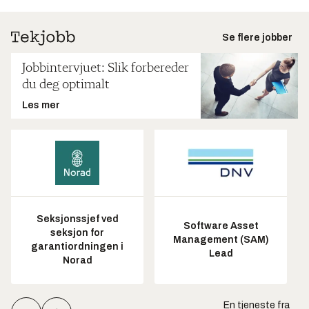
Se flere jobber
Jobbintervjuet: Slik forbereder
du deg optimalt
Les mer
Seksjonssjef ved
Software Asset
seksjon for
Management (SAM)
garantiordningen i
Lead
Norad
En tjeneste fra