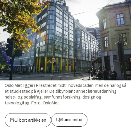
Oslo Met ligger i Pilestredet midt i hovedstaden, men de har også
et studiested på Kjeller. De tilbyr blant annet lærerutdanning,
helse- og sosialfag, samfunnsforskning, design og
teknologifag.
Foto:
OsloMet
Kommenter
Gi bort artikkelen