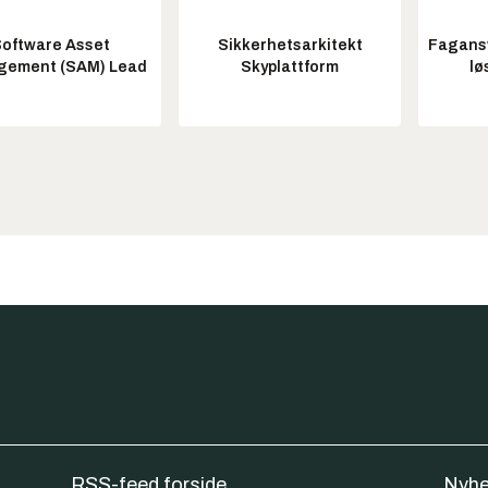
oftware Asset
Sikkerhetsarkitekt
Fagansv
ement (SAM) Lead
Skyplattform
lø
RSS-feed forside
Nyhe