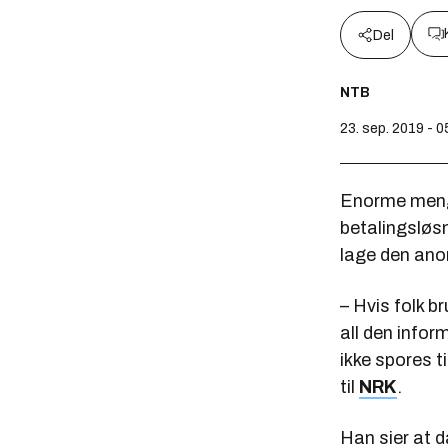
Del
NTB
23. sep. 2019 - 0
Enorme mengd
betalingsløsn
lage den ano
– Hvis folk b
all den info
ikke spores t
til
NRK
.
Han sier at d