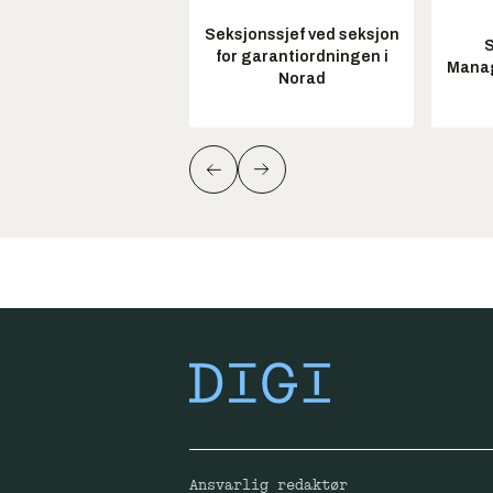
Seksjonssjef ved seksjon
S
for garantiordningen i
Manag
Norad
Ansvarlig redaktør