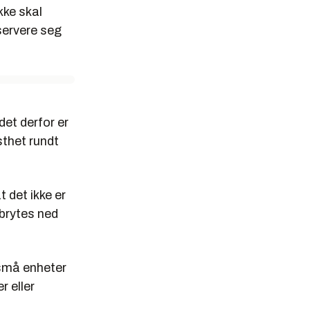
kke skal
servere seg
et derfor er
sthet rundt
 det ikke er
 brytes ned
 små enheter
r eller