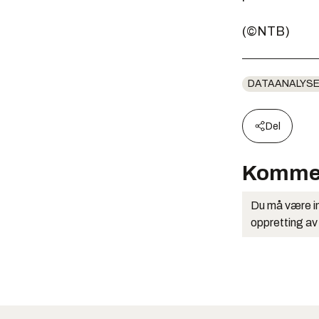
(©NTB)
DATAANALYS
Del
Komme
Du må være in
oppretting av