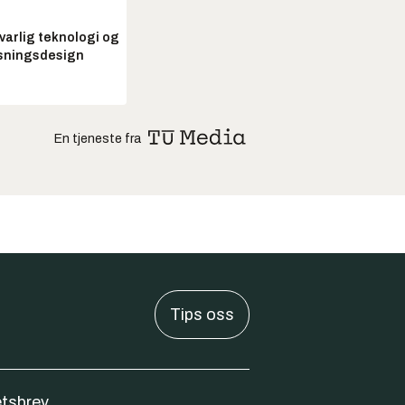
arlig teknologi og
sningsdesign
En tjeneste fra
Tips oss
tsbrev