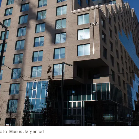
foto:
Marius Jørgenrud