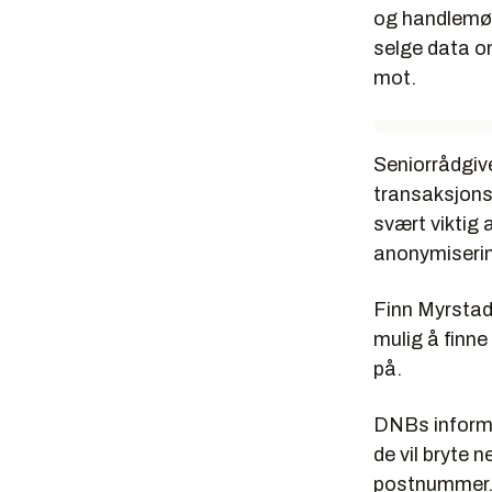
og handlemøn
selge data o
mot.
Seniorrådgive
transaksjons
svært viktig 
anonymiserin
Finn Myrstad,
mulig å finne 
på.
DNBs informa
de vil bryte 
postnummer