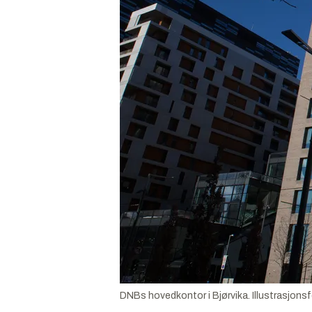
DNBs hovedkontor i Bjørvika.
Illustrasjons