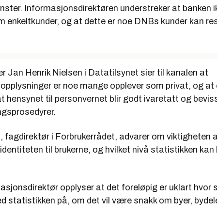
ster. Informasjonsdirektøren understreker at banken i
m enkeltkunder, og at dette er noe DNBs kunder kan re
r Jan Henrik Nielsen i Datatilsynet sier til kanalen at
opplysninger er noe mange opplever som privat, og at d
at hensynet til personvernet blir godt ivaretatt og bevis
gsprosedyrer.
 fagdirektør i Forbrukerrådet, advarer om viktigheten at
identiteten til brukerne, og hvilket nivå statistikken kan
sjonsdirektør opplyser at det foreløpig er uklart hvor
ned statistikken på, om det vil være snakk om byer, bydele
.