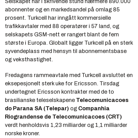
Selskapet har i skrivende stund nærmere 890.000
abonnenter og en markedsandel på omlag 85
prosent. Turkcell har inngått kommersielle
trafikkavtaler med 88 operatører i 57 land, og
selskapets GSM-nett er rangert blant de fem
største i Europa. Globalt ligger Turkcell på en sterk
syvendeplass med hensyn til abonnementsbase
og veksthastighet.
Fredagens rammeavtale med Turkcell avsluttet en
eksepesjonelt sterk uke for Ericsson. Tirsdag
undertegnet Ericsson kontrakter med de to
brasilianske teleselskapene
Telecomunicacoes
do Parana SA (Telepar)
og
Companhia
Riograndense de Telecomunicacoes (CRT)
verdt henholdsvis 1,23 milliarder og 1,1 milliarder
norske kroner.