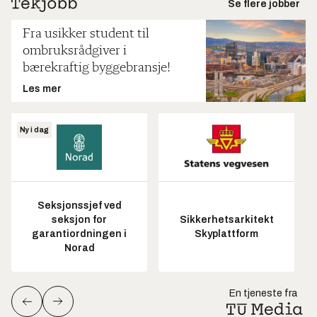
Se flere jobber
Fra usikker student til
ombruksrådgiver i
bærekraftig byggebransje!
Les mer
Ny i dag
Seksjonssjef ved
seksjon for
Sikkerhetsarkitekt
garantiordningen i
Skyplattform
Norad
En tjeneste fra