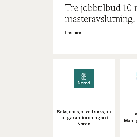
Tre jobbtilbud 10
masteravslutning!
Les mer
Seksjonssjef ved seksjon
S
for garantiordningen i
Manag
Norad