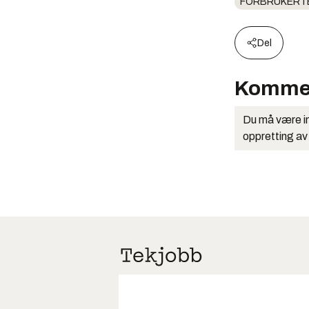
FORBRUKERT
Del
Komme
Du må være in
oppretting av