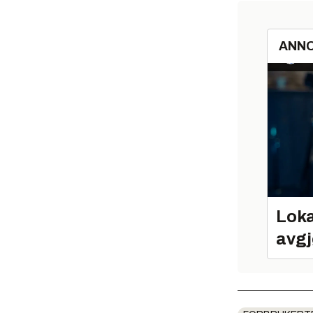
ANN
Loka
avgj