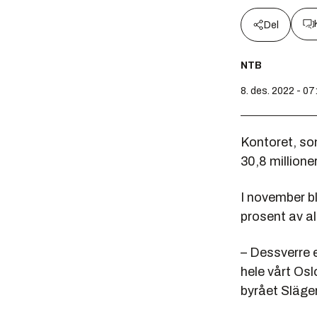
Del
NTB
8. des. 2022 - 07
Kontoret, som
30,8 millione
I november bl
prosent av al
– Dessverre 
hele vårt Os
byrået Släge