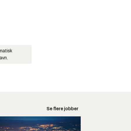
matisk
navn.
Se flere jobber