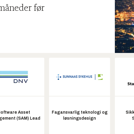
 måneder før
oftware Asset
Fagansvarlig teknologi og
Sik
ement (SAM) Lead
løsningsdesign