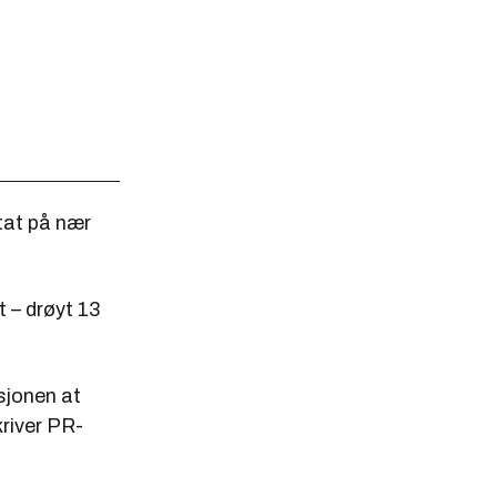
ltat på nær
t – drøyt 13
sjonen at
river PR-