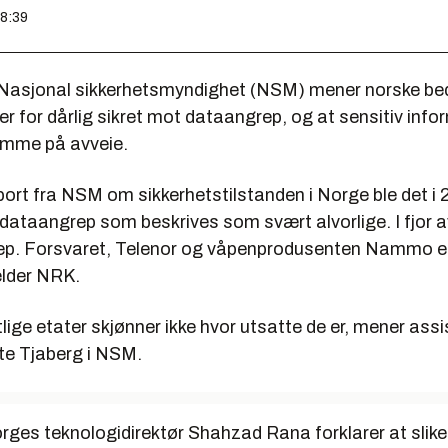
08:39
Nasjonal sikkerhetsmyndighet (NSM) mener norske bed
r for dårlig sikret mot dataangrep, og at sensitiv inf
omme på avveie.
port fra NSM om sikkerhetstilstanden i Norge ble det i
2 dataangrep som beskrives som svært alvorlige. I fjor
rep. Forsvaret, Telenor og våpenprodusenten Nammo er 
lder NRK.
ige etater skjønner ikke hvor utsatte de er, mener ass
tte Tjaberg i NSM.
rges teknologidirektør Shahzad Rana forklarer at slik