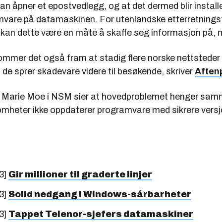
an åpner et epostvedlegg, og at det dermed blir install
vare på datamaskinen. For utenlandske etterretnings
e kan dette være en måte å skaffe seg informasjon på,
ommer det også fram at stadig flere norske nettsteder e
at de sprer skadevare videre til besøkende, skriver
Aften
 Marie Moe i NSM sier at hovedproblemet henger sa
mheter ikke oppdaterer programvare med sikrere versj
3]
Gir millioner til graderte linjer
3]
Solid nedgang i Windows-sårbarheter
3]
Tappet Telenor-sjefers datamaskiner