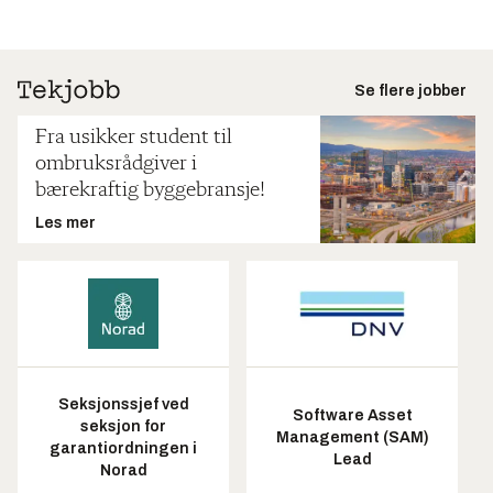
Se flere jobber
Fra usikker student til
ombruksrådgiver i
bærekraftig byggebransje!
Les mer
Seksjonssjef ved
Software Asset
seksjon for
Management (SAM)
garantiordningen i
Lead
Norad