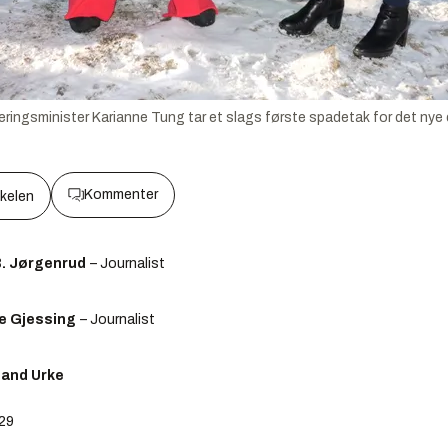
iseringsminister Karianne Tung tar et slags første spadetak for det nye
Kommenter
kkelen
B. Jørgenrud
– Journalist
e Gjessing
– Journalist
lland Urke
:29