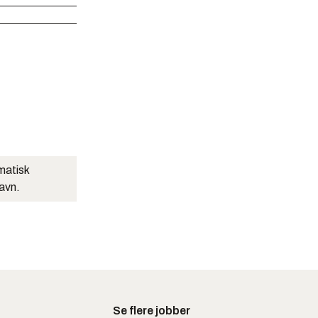
matisk
navn.
Se flere jobber