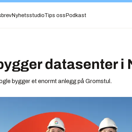
sbrev
Nyhetsstudio
Tips oss
Podkast
ygger datasenter i
oogle bygger et enormt anlegg på Gromstul.