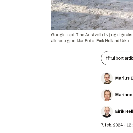
Google-sjef Tine Austvoll (t.v.) og digital
allerede gjort klar.
Foto:
Eirik Helland Urke
Gi bort arti
Marius 
Mariann
Eirik He
7. feb. 2024 - 12