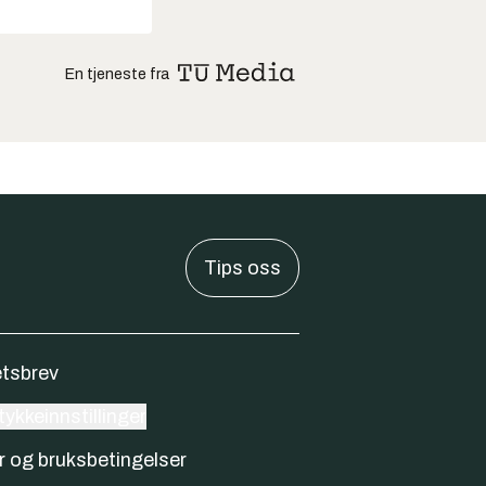
En tjeneste fra
Tips oss
tsbrev
ykkeinnstillinger
r og bruksbetingelser