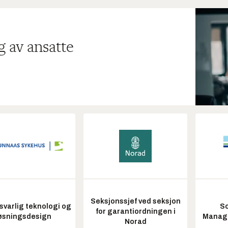
g av ansatte
Seksjonssjef ved seksjon
varlig teknologi og
So
for garantiordningen i
øsningsdesign
Manag
Norad