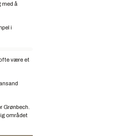
g med å
mpel i
 ofte være et
tiansand
ier Grønbech.
ktig området