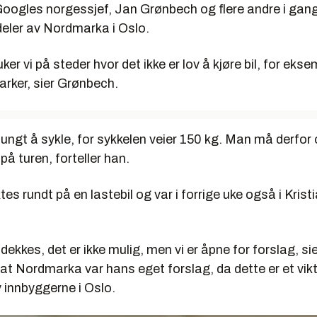
 Googles norgessjef, Jan Grønbech og flere andre i gan
deler av Nordmarka i Oslo.
ker vi på steder hvor det ikke er lov å kjøre bil, for ekse
arker, sier Grønbech.
tungt å sykle, for sykkelen veier 150 kg. Man må derfor
på turen, forteller han.
tes rundt på en lastebil og var i forrige uke også i Kris
e dekkes, det er ikke mulig, men vi er åpne for forslag, s
 at Nordmarka var hans eget forslag, da dette er et vi
 innbyggerne i Oslo.