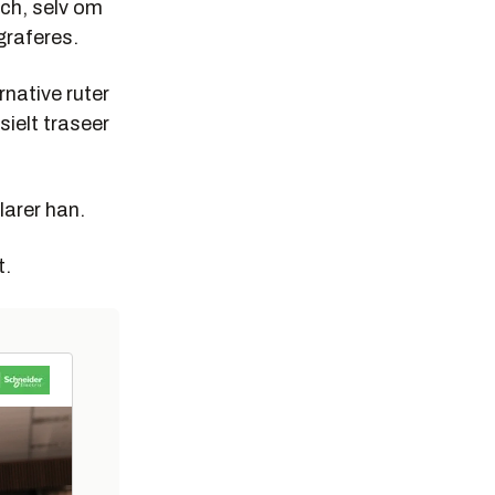
ich, selv om
graferes.
rnative ruter
sielt traseer
larer han.
t.