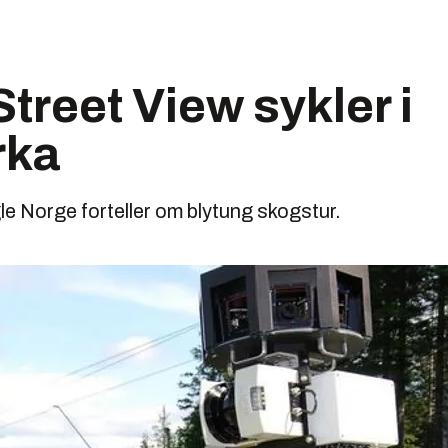
treet View sykler i
rka
e Norge forteller om blytung skogstur.