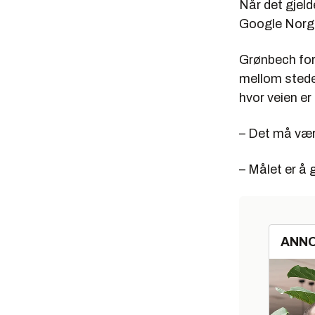
Når det gjeld
Google Norge 
Grønbech fort
mellom steder
hvor veien er 
– Det må være
– Målet er å 
ANN