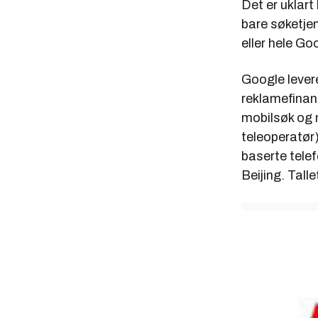
Det er uklart
bare søketje
eller hele Go
Google levere
reklamefinan
mobilsøk og 
teleoperatør
baserte telef
Beijing. Tall