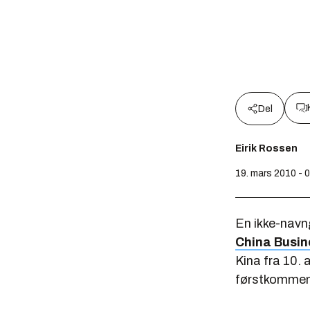
Del
Eirik Rossen
19. mars 2010 - 
En ikke-navng
China Busi
Kina fra 10. 
førstkomme