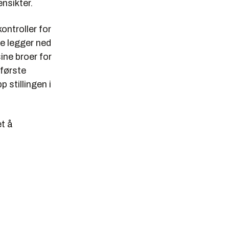
nsikter.
kontroller for
e legger ned
ine broer for
 første
 stillingen i
t å