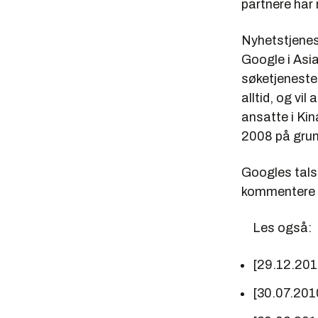
partnere har 
Nyhetstjene
Google i Asi
søketjenesten
alltid, og vil
ansatte i Kin
2008 på grun
Googles tals
kommentere 
Les også:
[29.12.20
[30.07.201