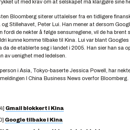
rykket ut med krav om at selskapet må klargjøre sine he
sten
Bloomberg
siterer uttalelser fra en tidligere finans
a og Stillehavet, Peter Lui. Han mener at dersom Googl
 fordi de nekter å følge sensurreglene, vil de ha brent s
 aldri kunne komme tilbake til Kina. Lui var blant Googles
a da de etablerte seg i landet i 2005. Han sier han sa opp
n av uenighet med ledelsen.
person i Asia, Tokyo-baserte Jessica Powell, har nekte
meldingen I China Business News overfor Bloomberg.
14]
Gmail blokkert i Kina
0]
Google tilbake i Kina