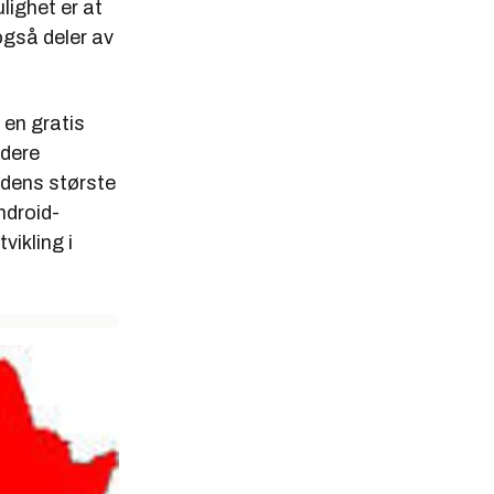
lighet er at
også deler av
 en gratis
idere
rdens største
ndroid-
vikling i