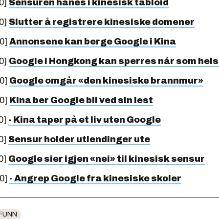
0]
Sensuren hånes i kinesisk tabloid
0]
Slutter å registrere kinesiske domener
10]
Annonsene kan berge Google i Kina
0]
Google i Hongkong kan sperres når som hels
10]
Google omgår «den kinesiske brannmur»
10]
Kina ber Google bli ved sin lest
0]
- Kina taper på et liv uten Google
0]
Sensur holder utlendinger ute
0]
Google sier igjen «nei» til kinesisk sensur
10]
- Angrep Google fra kinesiske skoler
FUNN