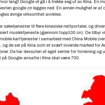
 hvor langt Google vil gå i å trekke seg ut av Kina. En mu
nesten google.cn legges ned. En annen mulighet er at 
ogles øvrige virksomhet avvikles.
r søketjenester til flere kinesiske nettportaler, og driver
siert musikktjeneste (gjennom topp100.cn). De tilbyr v
mobile karttjenester i samarbeid med China Mobile (ve
), og de ser på Kina som et svært lovende marked for A
oner. De har dessuten et eget senter for forskning og ut
et på Google-ansatte i Kina skal være 700.