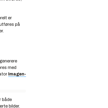
relt er
 utføres på
er.
 generere
neres med
rator
Imagen-
r både
rte bilder.