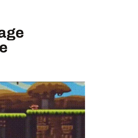
lage
de