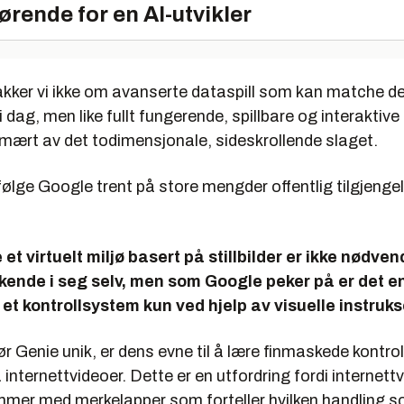
ørende for en AI-utvikler
akker vi ikke om avanserte dataspill som kan matche d
dag, men like fullt fungerende, spillbare og interaktive s
imært av det todimensjonale, sideskrollende slaget.
følge Google trent på store mengder offentlig tilgjenge
et virtuelt miljø basert på stillbilder er ikke nødven
kende i seg selv, men som Google peker på er det e
 et
kontrollsystem
kun ved hjelp av visuelle instruks
r Genie unik, er dens evne til å lære finmaskede kontr
a internettvideoer. Dette er en utfordring fordi internet
ommer med merkelapper som forteller hvilken handling s