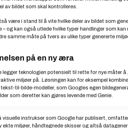
del av bildet som skal kontrolleres.
så være i stand til å vite hvilke deler av bildet som gene
e – og kan også utlede hvilke typer handlinger som kan
dre samme måte på tvers av ulike typer genererte miljø
nelsen på en ny æra
 legger teknologien potensielt til rette for nye måter å
teraktive miljøer på. Løsningen kan for eksempel kombi
 tekst-til-bilde-modeller, som Googles egen bildegene
 bilder som deretter kan gjøres levende med Genie.
 visuelle instrukser som Google har publisert, omfatte
v ekte miljøer, håndtegnede skisser og altså datagenere