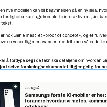
en nye modellen kan bli begynnelsen på en ny æra, hvor
e ferdigheter kan lage komplette interaktive miljøer bar
r tekst.
er nok Genie mest et «proof of concept», og et fullverdig
reve en vesentlig mer avansert modell, men så er dette
r å fordype seg i de tekniske detaljene om hvordan Ge
jort selve forskningsdokumentet tilgjengelig for n
Les også:
Samsungs første KI-mobiler er her:
forandre hvordan vi møtes, kommun
og skaper