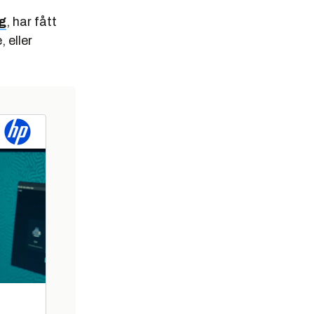
g
, har fått
 eller