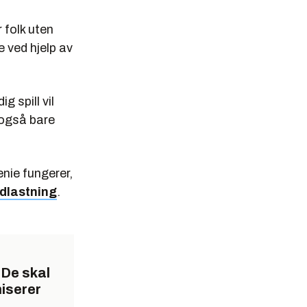
 folk uten
e ved hjelp av
 spill vil
 også bare
nie fungerer,
edlastning
.
 De skal
iserer