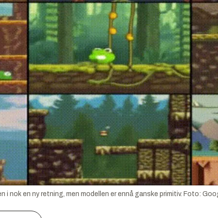
 i nok en ny retning, men modellen er ennå ganske primitiv.
Foto:
Goog