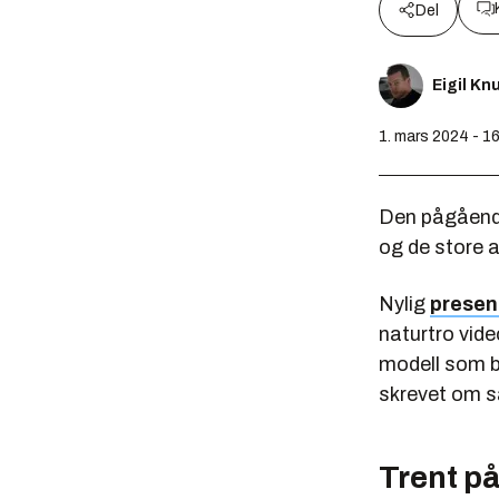
Del
Eigil K
1. mars 2024 - 1
Den pågående 
og de store 
Nylig
presen
naturtro vide
modell som b
skrevet om s
Trent på