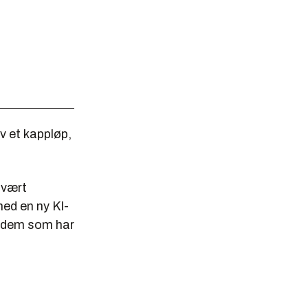
av et kappløp,
svært
med en ny KI-
t dem som har