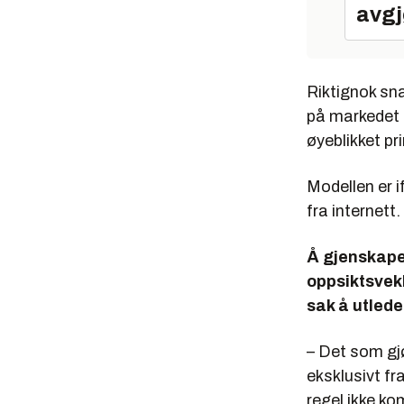
avgj
Riktignok sn
på markedet i 
øyeblikket pr
Modellen er i
fra internett.
Å gjenskape 
oppsiktsvek
sak å utlede
– Det som gjø
eksklusivt fr
regel ikke k