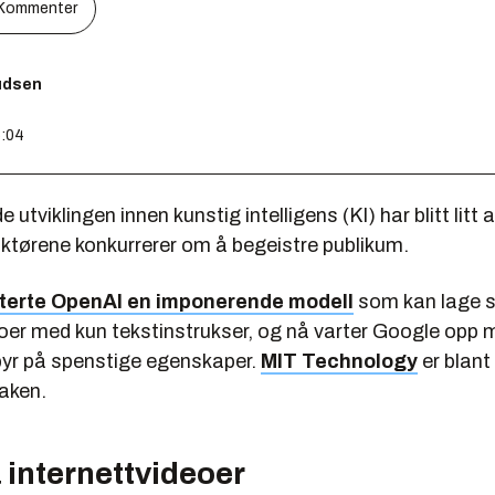
Kommenter
nudsen
6:04
utviklingen innen kunstig intelligens (KI) har blitt litt 
aktørene konkurrerer om å begeistre publikum.
terte OpenAI en imponerende modell
som kan lage 
oer med kun tekstinstrukser, og nå varter Google opp 
yr på spenstige egenskaper.
MIT Technology
er blan
aken.
 internettvideoer