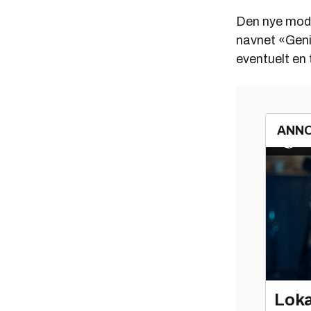
Den nye mod
navnet «Genie
eventuelt en 
ANN
Loka