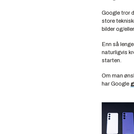
Google tror d
store teknisk
bilder og/elle
Enn så lenge 
naturligvis k
starten.
Om man ønske
har Google
g