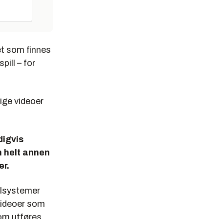
et som finnes
pill – for
lige videoer
digvis
n helt annen
er.
ollsystemer
tvideoer som
om utføres,