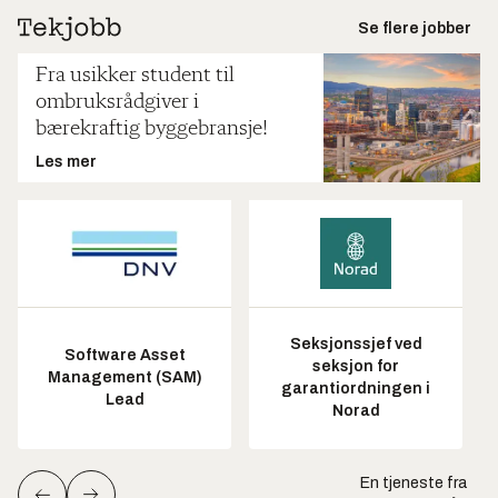
Se flere jobber
Fra usikker student til
ombruksrådgiver i
bærekraftig byggebransje!
Les mer
Seksjonssjef ved
Software Asset
seksjon for
Management (SAM)
garantiordningen i
Lead
Norad
En tjeneste fra