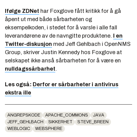
Ifølge ZDNet
har Foxglove fått kritikk for å gå
åpent ut med både sårbarheten og
eksempelkoden, i stedet for å varsle i alle fall
leverandørene av de navngitte produktene.
I en
Twitter-diskusjon
med Jeff Gehlbach i OpenNMS
Group, skriver Justin Kennedy hos Foxglove at
selskapet ikke anså sårbarheten for å være en
nulldagssårbarhet
.
Les også:
Derfor er sårbarheter i antivirus
ekstra ille
ANGREPSKODE
APACHE_COMMONS
JAVA
JEFF_GEHLBACH
SIKKERHET
STEVE_BREEN
WEBLOGIC
WEBSPHERE