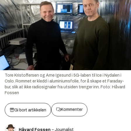
Tore Kristoffersen og Arne Igesund i 5G-laben til Ice i Nydalen i
Oslo. Rommet er kledd i aluminiumsfolie, for å skape et Faraday-
bur, slik at ikke radiosignaler fra utsiden trenger inn.
Foto:
Håvard
Fossen
Kommenter
Gi bort artikkelen
Håvard Fossen
– Journalist