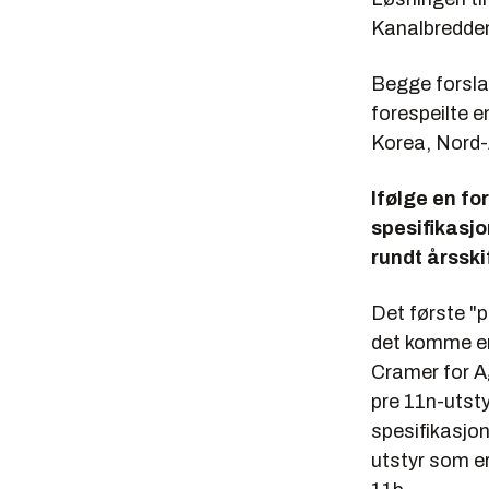
Kanalbredden
Begge forslag
forespeilte e
Korea, Nord
Ifølge en fo
spesifikasj
rundt årssk
Det første "p
det komme en 
Cramer for A
pre 11n-utsty
spesifikasjon
utstyr som 