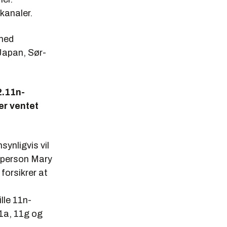
kanaler.
 med
 Japan, Sør-
2.11n-
er ventet
synligvis vil
lsperson Mary
orsikrer at
lle 11n-
1a, 11g og