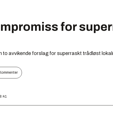
ompromiss for super
to avvikende forslag for superraskt trådløst lokaln
Kommenter
08:41