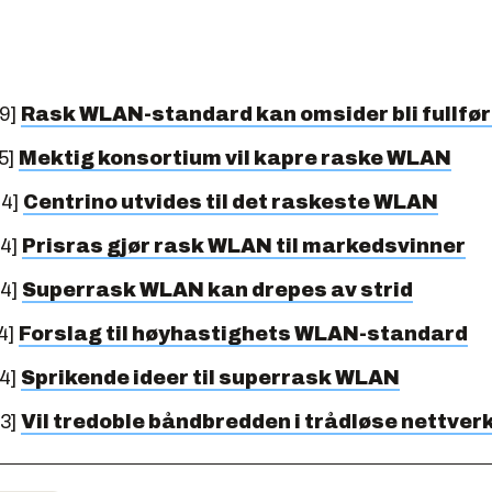
09]
Rask WLAN-standard kan omsider bli fullfør
5]
Mektig konsortium vil kapre raske WLAN
04]
Centrino utvides til det raskeste WLAN
04]
Prisras gjør rask WLAN til markedsvinner
04]
Superrask WLAN kan drepes av strid
4]
Forslag til høyhastighets WLAN-standard
04]
Sprikende ideer til superrask WLAN
03]
Vil tredoble båndbredden i trådløse nettver