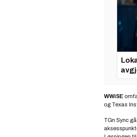
Loka
avgj
WWiSE
omfat
og Texas Ins
TGn Sync går 
aksesspunkte
Løsningen ti