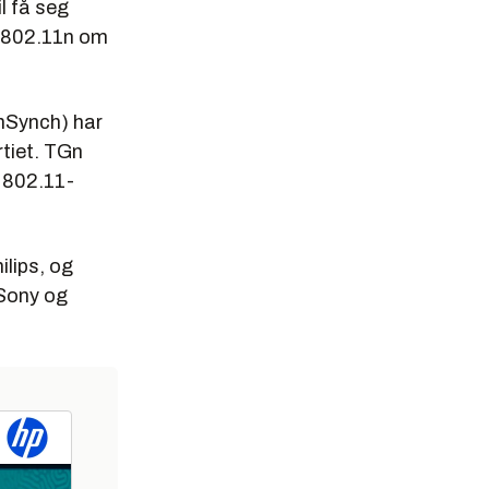
l få seg
lt 802.11n om
 nSynch) har
tiet. TGn
 802.11-
ilips, og
 Sony og