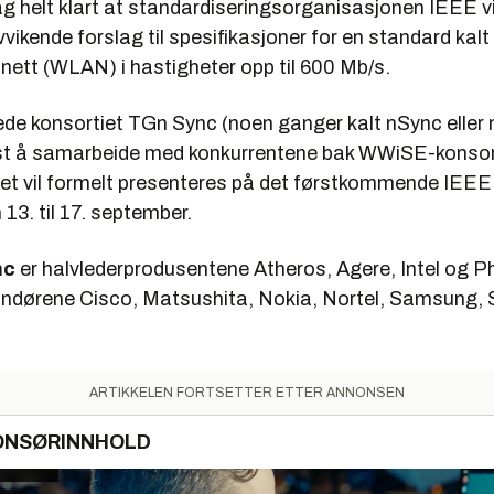
ag helt klart at standardiseringsorganisasjonen IEEE vi
vvikende forslag til spesifikasjoner for en standard ka
lnett (WLAN) i hastigheter opp til 600 Mb/s.
dede konsortiet TGn Sync (noen ganger kalt nSync eller
st å samarbeide med konkurrentene bak WWiSE-konsor
et vil formelt presenteres på det førstkommende IEEE
 13. til 17. september.
nc
er halvlederprodusentene Atheros, Agere, Intel og Ph
andørene Cisco, Matsushita, Nokia, Nortel, Samsung,
ARTIKKELEN FORTSETTER ETTER ANNONSEN
ONSØRINNHOLD