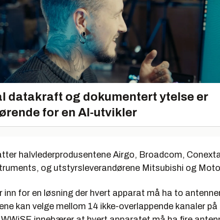
l datakraft og dokumentert ytelse er
ørende for en AI-utvikler
ter halvlederprodusentene Airgo, Broadcom, Conext
truments, og utstyrsleverandørene Mitsubishi og Moto
inn for en løsning der hvert apparat må ha to antenner
ne kan velge mellom 14 ikke-overlappende kanaler på
l WWiSE innebærer at hvert apparatet må ha fire antenn