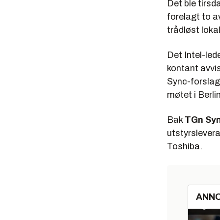
Det ble tirsd
forelagt to a
trådløst loka
Det Intel-le
kontant avvi
Sync-forslag
møtet i Berlin
Bak
TGn Sy
utstyrslever
Toshiba.
ANN