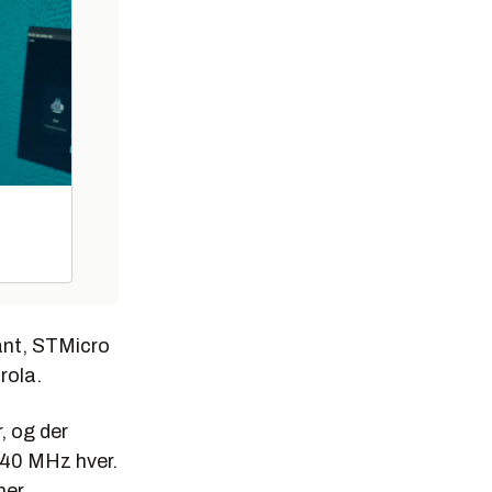
ant, STMicro
rola.
, og der
 40 MHz hver.
er.