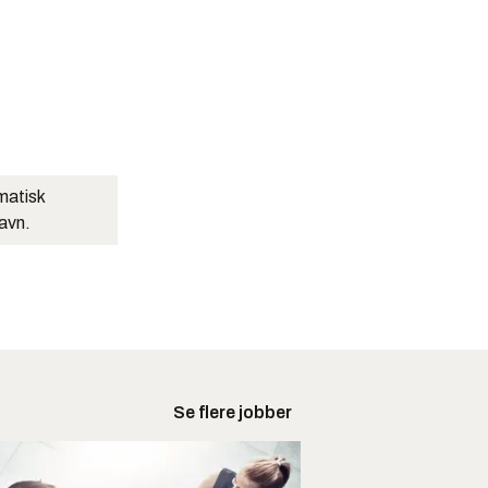
matisk
navn.
Se flere jobber