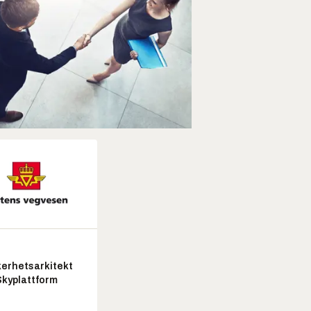
kerhetsarkitekt
Skyplattform