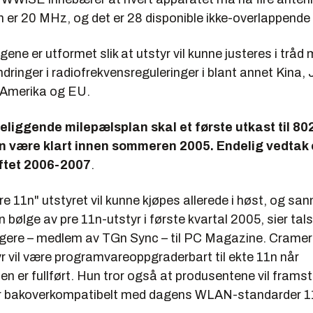
 er 20 MHz, og det er 28 disponible ikke-overlappende 
ene er utformet slik at utstyr vil kunne justeres i tråd
ndringer i radiofrekvensreguleringer i blant annet Kina,
-Amerika og EU.
religgende milepælsplan skal et første utkast til 80
on være klart innen sommeren 2005. Endelig vedtak 
iftet 2006-2007
.
re 11n" utstyret vil kunne kjøpes allerede i høst, og sann
bølge av pre 11n-utstyr i første kvartal 2005, sier ta
gere – medlem av TGn Sync – til PC Magazine. Cramer f
r vil være programvareoppgraderbart til ekte 11n når
en er fullført. Hun tror også at produsentene vil framsti
er bakoverkompatibelt med dagens WLAN-standarder 1