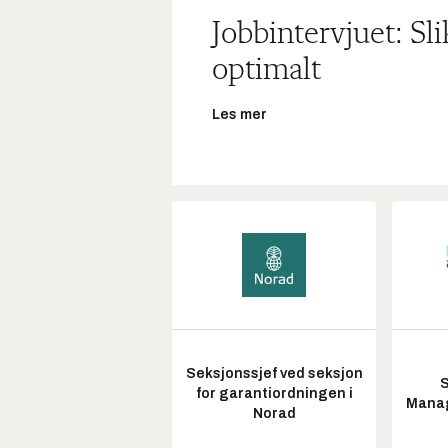
Jobbintervjuet: Sl
optimalt
Les mer
Seksjonssjef ved seksjon
S
for garantiordningen i
Manag
Norad